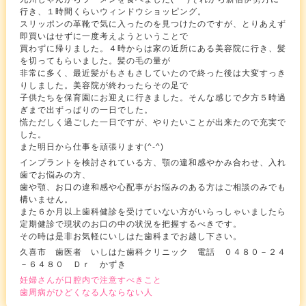
行き、１時間くらいウィンドウショッピング。
スリッポンの革靴で気に入ったのを見つけたのですが、とりあえず
即買いはせずに一度考えようということで
買わずに帰りました。４時からは家の近所にある美容院に行き、髪
を切ってもらいました。髪の毛の量が
非常に多く、最近髪がもさもさしていたので終った後は大変すっき
りしました。美容院が終わったらその足で
子供たちを保育園にお迎えに行きました。そんな感じで夕方５時過
ぎまで出ずっぱりの一日でした。
慌ただしく過ごした一日ですが、やりたいことが出来たので充実で
した。
また明日から仕事を頑張ります(^-^)
インプラントを検討されている方、顎の違和感やかみ合わせ、入れ
歯でお悩みの方、
歯や顎、お口の違和感や心配事がお悩みのある方はご相談のみでも
構いません。
また６か月以上歯科健診を受けていない方がいらっしゃいましたら
定期健診で現状のお口の中の状況を把握するべきです。
その時は是非お気軽にいしはた歯科までお越し下さい。
久喜市 歯医者 いしはた歯科クリニック 電話 ０４８０－２４
－６４８０ Ｄｒ かずき
妊婦さんが口腔内で注意すべきこと
歯周病がひどくなる人ならない人