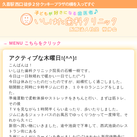
MENU こちらをクリック
アクティブな木曜日!(^^)!
こんばんは！
いしはた歯科クリニック院長の石幡一樹です。
今日は一日秋晴れで暖かい一日でした(^-^)
今日は休みだったのだったのですが、結構忙しく過ごしました。
朝開館と同時に９時半ジムに行き、１０キロランニングをしまし
た。
準備運動で柔軟体操やストレッチをきちんと行い、まずは筋トレ、
その後
ＴＶを見ながら１時間半くらい走ったり、歩いたりしました。
ジムにあるジェットバスのお風呂でゆっくりつかって一度帰宅。そ
れから久々に
新宿へ買い物にいきました。途中池袋で下車して、西武池袋のレス
トラン街にある
九州じゃんがらラーメンを食べました(^-^)それから新宿伊勢丹に