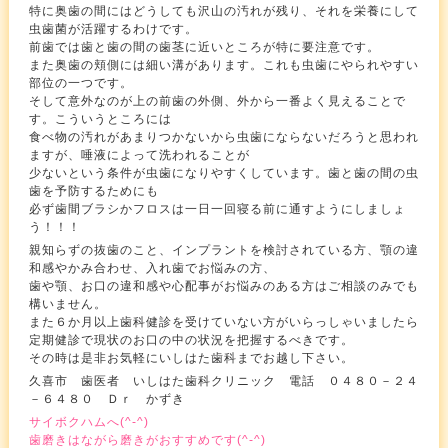
特に奥歯の間にはどうしても沢山の汚れが残り、それを栄養にして
虫歯菌が活躍するわけです。
前歯では歯と歯の間の歯茎に近いところが特に要注意です。
また奥歯の頬側には細い溝があります。これも虫歯にやられやすい
部位の一つです。
そして意外なのが上の前歯の外側、外から一番よく見えることで
す。こういうところには
食べ物の汚れがあまりつかないから虫歯にならないだろうと思われ
ますが、唾液によって洗われることが
少ないという条件が虫歯になりやすくしています。歯と歯の間の虫
歯を予防するためにも
必ず歯間ブラシかフロスは一日一回寝る前に通すようにしましょ
う！！！
親知らずの抜歯のこと、インプラントを検討されている方、顎の違
和感やかみ合わせ、入れ歯でお悩みの方、
歯や顎、お口の違和感や心配事がお悩みのある方はご相談のみでも
構いません。
また６か月以上歯科健診を受けていない方がいらっしゃいましたら
定期健診で現状のお口の中の状況を把握するべきです。
その時は是非お気軽にいしはた歯科までお越し下さい。
久喜市 歯医者 いしはた歯科クリニック 電話 ０４８０－２４
－６４８０ Ｄｒ かずき
サイボクハムへ(^-^)
歯磨きはながら磨きがおすすめです(^-^)