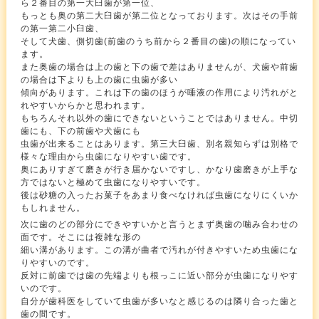
ら２番目の第一大臼歯が第一位、
もっとも奥の第二大臼歯が第二位となっております。次はその手前
の第一第二小臼歯、
そして犬歯、側切歯(前歯のうち前から２番目の歯)の順になってい
ます。
また奥歯の場合は上の歯と下の歯で差はありませんが、犬歯や前歯
の場合は下よりも上の歯に虫歯が多い
傾向があります。これは下の歯のほうが唾液の作用により汚れがと
れやすいからかと思われます。
もちろんそれ以外の歯にできないということではありません。中切
歯にも、下の前歯や犬歯にも
虫歯が出来ることはあります。第三大臼歯、別名親知らずは別格で
様々な理由から虫歯になりやすい歯です。
奥にありすぎて磨きが行き届かないですし、かなり歯磨きが上手な
方ではないと極めて虫歯になりやすいです。
後は砂糖の入ったお菓子をあまり食べなければ虫歯になりにくいか
もしれません。
次に歯のどの部分にできやすいかと言うとまず奥歯の噛み合わせの
面です。そこには複雑な形の
細い溝があります。この溝が曲者で汚れが付きやすいため虫歯にな
りやすいのです。
反対に前歯では歯の先端よりも根っこに近い部分が虫歯になりやす
いのです。
自分が歯科医をしていて虫歯が多いなと感じるのは隣り合った歯と
歯の間です。