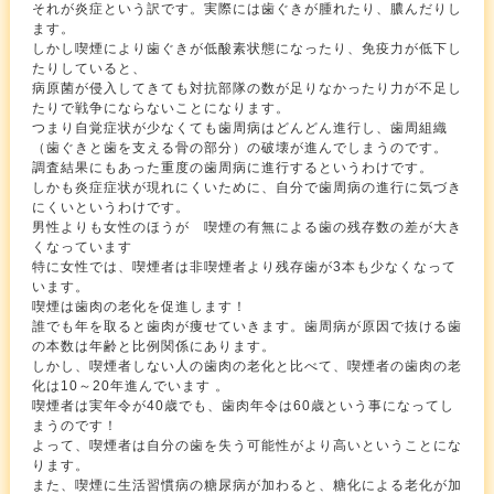
それが炎症という訳です。実際には歯ぐきが腫れたり、膿んだりし
ます。
しかし喫煙により歯ぐきが低酸素状態になったり、免疫力が低下し
たりしていると、
病原菌が侵入してきても対抗部隊の数が足りなかったり力が不足し
たりで戦争にならないことになります。
つまり自覚症状が少なくても歯周病はどんどん進行し、歯周組織
（歯ぐきと歯を支える骨の部分）の破壊が進んでしまうのです。
調査結果にもあった重度の歯周病に進行するというわけです。
しかも炎症症状が現れにくいために、自分で歯周病の進行に気づき
にくいというわけです。
男性よりも女性のほうが 喫煙の有無による歯の残存数の差が大き
くなっています
特に女性では、喫煙者は非喫煙者より残存歯が3本も少なくなって
います。
喫煙は歯肉の老化を促進します！
誰でも年を取ると歯肉が痩せていきます。歯周病が原因で抜ける歯
の本数は年齢と比例関係にあります。
しかし、喫煙者しない人の歯肉の老化と比べて、喫煙者の歯肉の老
化は10～20年進んでいます 。
喫煙者は実年令が40歳でも、歯肉年令は60歳という事になってし
まうのです！
よって、喫煙者は自分の歯を失う可能性がより高いということにな
ります。
また、喫煙に生活習慣病の糖尿病が加わると、糖化による老化が加