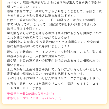
わります。喫煙+糖尿病だとさらに歯周病が進んで歯を失う本数が
明らかに多くなります。
最後に私見ですが、結婚してからより思うこととして、余計な出費
を控えることを世の奥様方は望まれるはずです。
たばこ一箱が400円として、一日一箱吸うと一か月で12000円、一
年で14万円です。これって一回家族で割と良い旅館に泊まれる
旅行に行ける金額です。
歯周病を明らかに悪化させる喫煙は経済的にもかなり勿体ないので
これを機にやめてみてはいかがでしょうか？
40歳以上の方が歯を失う要因のほとんどは歯周病です。全身の健
康にも関係が深いので気を付けましょう！！
親知らずの抜歯のこと、インプラントを検討されている方、顎の違
和感やかみ合わせ、入れ歯でお悩みの方、
歯や顎、お口の違和感や心配事がお悩みのある方はご相談のみでも
構いません。
また６か月以上歯科健診を受けていない方がいらっしゃいましたら
定期健診で現状のお口の中の状況を把握するべきです。
その時は是非お気軽にいしはた歯科クリニックまでお越し下さい。
久喜市 歯科 いしはた歯科クリニック 電話 ０４８０－２４－
６４８０ Ｄｒ かずき
子供達と一日2か所の公園へ(^-^)
家族でトーマスフェスティバルへ(^-^)