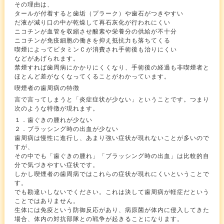
その理由は、
タールが付着すると歯垢（プラーク）や歯石がつきやすい
だ液が減り口の中が乾燥して再石灰化が行われにくい
ニコチンが血管を収縮させ酸素や栄養分の供給が不十分
ニコチンが免疫細胞の働きを抑え抵抗力も落ちてくる
喫煙によってビタミンＣが消費され手術後も治りにくい
などがあげられます。
禁煙すれば歯周病にかかりにくくなり、手術後の経過も非喫煙者と
ほとんど差がなくなってくることがわかっています。
喫煙者の歯周病の特徴
言で言ってしまうと「炎症症状が少ない」ということです。つまり
次のような特徴が現れます。
１．歯ぐきの腫れが少ない
２．ブラッシング時の出血が少ない
歯周病は慢性に進行し、あまり強い症状が現れないことが多いので
すが、
その中でも「歯ぐきの腫れ」「ブラッシング時の出血」は比較的自
分で気づきやすい症状です。
しかし喫煙者の歯周病ではこれらの症状が現れにくいということで
す。
でも勘違いしないでください。これは決して歯周病が軽症だという
ことではありません。
生体には免疫という防御反応があり、病原菌が体内に侵入してきた
場合、体内の対抗部隊との戦争が起きることになります。