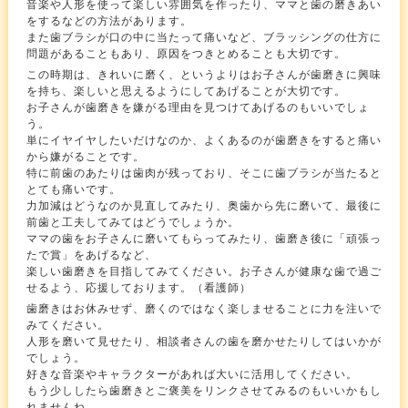
音楽や人形を使って楽しい雰囲気を作ったり、ママと歯の磨きあい
をするなどの方法があります。
また歯ブラシが口の中に当たって痛いなど、ブラッシングの仕方に
問題があることもあり、原因をつきとめることも大切です。
この時期は、きれいに磨く、というよりはお子さんが歯磨きに興味
を持ち、楽しいと思えるようにしてあげることが大切です。
お子さんが歯磨きを嫌がる理由を見つけてあげるのもいいでしょ
う。
単にイヤイヤしたいだけなのか、よくあるのが歯磨きをすると痛い
から嫌がることです。
特に前歯のあたりは歯肉が残っており、そこに歯ブラシが当たると
とても痛いです。
力加減はどうなのか見直してみたり、奥歯から先に磨いて、最後に
前歯と工夫してみてはどうでしょうか。
ママの歯をお子さんに磨いてもらってみたり、歯磨き後に「頑張っ
たで賞」をあげるなど、
楽しい歯磨きを目指してみてください。お子さんが健康な歯で過ご
せるよう、応援しております。（看護師）
歯磨きはお休みせず、磨くのではなく楽しませることに力を注いで
みてください。
人形を磨いて見せたり、相談者さんの歯を磨かせたりしてはいかが
でしょう。
好きな音楽やキャラクターがあれば大いに活用してください。
もう少ししたら歯磨きとご褒美をリンクさせてみるのもいいかもし
れませんね。