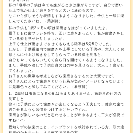
私の2歳半の子供は今でも嫌がるときは嫌がりますが、自分で磨い
た上で私が仕上げ磨きをすると大いに褒めるので、
なにやら嬉しそうな表情をするようになりました。子供と一緒に楽
しんでくださいね。（薬剤師）
私の子供も1歳2ヶ月の頃は歯磨きを嫌がっていましたよ。
親子ともに歯ブラシを持ち、互いに磨きあったり、私が歯磨きをし
ている姿を見せたりしましたが、
上手く仕上げ磨きまでさせてもらえる確率は5分5分でした。
しかし、子供番組内で歯磨きを上手にしている子供や、大人しくお
母さんに仕上げ磨きをしてもらっている映像を見ると、
自分もやってもらいたくて自ら口を開けてくるようになりました。
また、手鏡を渡して子供自身の口の中を見せると、大人しく磨かせ
てくれました。
お子さんの機嫌も考慮しながら歯磨きをするのは大変ですが、
お子さんにとって歯磨きという行為が負のイメージとならないよう
に是非色々と試してみてください。（看護師）
1、2歳頃は虫歯になる心配はあまりありません。歯磨きの仕方の
見直しと、
徐々に子供にとって歯磨きが楽しくなるよう工夫して、健康な歯で
過ごせるような習慣をつけてあげたいですね。
歯磨きが楽しいものだと思わせることが出来るように工夫が必要で
すね(^-^)
親知らずの抜歯のこと、インプラントを検討されている方、顎の違
和感やかみ合わせ、入れ歯でお悩みの方、