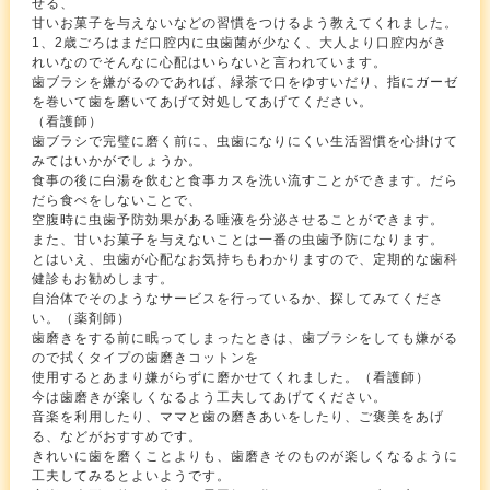
せる、
甘いお菓子を与えないなどの習慣をつけるよう教えてくれました。
1、2歳ごろはまだ口腔内に虫歯菌が少なく、大人より口腔内がき
れいなのでそんなに心配はいらないと言われています。
歯ブラシを嫌がるのであれば、緑茶で口をゆすいだり、指にガーゼ
を巻いて歯を磨いてあげて対処してあげてください。
（看護師）
歯ブラシで完璧に磨く前に、虫歯になりにくい生活習慣を心掛けて
みてはいかがでしょうか。
食事の後に白湯を飲むと食事カスを洗い流すことができます。だら
だら食べをしないことで、
空腹時に虫歯予防効果がある唾液を分泌させることができます。
また、甘いお菓子を与えないことは一番の虫歯予防になります。
とはいえ、虫歯が心配なお気持ちもわかりますので、定期的な歯科
健診もお勧めします。
自治体でそのようなサービスを行っているか、探してみてくださ
い。（薬剤師）
歯磨きをする前に眠ってしまったときは、歯ブラシをしても嫌がる
ので拭くタイプの歯磨きコットンを
使用するとあまり嫌がらずに磨かせてくれました。（看護師）
今は歯磨きが楽しくなるよう工夫してあげてください。
音楽を利用したり、ママと歯の磨きあいをしたり、ご褒美をあげ
る、などがおすすめです。
きれいに歯を磨くことよりも、歯磨きそのものが楽しくなるように
工夫してみるとよいようです。