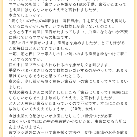
ママからの相談：「歯ブラシを嫌がる1歳の子供、歯石がたまって
も虫歯にはならないから大丈夫と言われましたが、
本当でしょうか？」
1歳くらいの子供の歯磨きは、毎回戦争。手を変え品を変え奮闘し
ているにもかかわらず、いつも数秒しか磨けないとのこと。
とうとう下の前歯に歯石がたまってしまい、虫歯にならないか不安
に感じているママからの相談です。
1歳2ヶ月の子供がいます。歯磨きを始めましたが、とても嫌がる
ため毎日ほとんどできていません。
一応、朝と夜にフッ素入りの甘い匂いのする歯磨き粉をつけて磨こ
うとするのですが、
口の中に歯ブラシを入れられるのを嫌がり泣き叫びます。
手足をバタバタさせるので数秒ゴシゴシするのがやっとで、あまり
磨けていなさそうだと思っていたところ、
案の定、少し前から薄く黄色い歯石が下の歯にたまってきてしまい
ました。
地域の栄養士さんにお聞きしたところ「歯石はたまっても虫歯には
ならないからそのまま放置して大丈夫」と言われましたが、
どんどん黄色い歯石がたまっていくので不安です。本当にこのまま
放置していて大丈夫でしょうか。（20代、女性）
今は虫歯の心配はないが虫歯になりにくい習慣づけが必要
2歳くらいまでは口の中の虫歯菌が少ないため、虫歯になる心配は
あまりありません。
歯ブラシ以外にガーゼで歯を拭く方法や、食後は白湯やお茶を飲ま