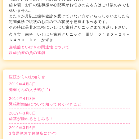
歯や顎、お口の違和感や心配事がお悩みのある方はご相談のみでも
構いません。
また６か月以上歯科健診を受けていない方がいらっしゃいましたら
定期健診で現状のお口の中の状況を把握するべきです。
その時は是非お気軽にいしはた歯科クリニックまでお越し下さい。
久喜市 歯科 いしはた歯科クリニック 電話 ０４８０－２４－
６４８０ Ｄｒ かずき
扁桃腺といびきの関連性について
銀歯治療の負の連鎖
医院からのお知らせ
2019年4月8日
知樹くんの入学式(^-^)
2019年4月3日
緊張型頭痛について知っておくべきこと
2019年3月8日
歯茎が腫れるとしみる！
2019年3月6日
3歳児健診で保健所に(^-^)