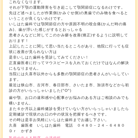
これなくなります。
それが下顎の運動障害を引き起こして顎関節症になるわけです。
先ほど述べましたが作業側(かみぐせ側)の奥歯でのみ物を食べると
いうことが良くないわけです。
いしはた歯科では顎関節症の方や原因不明の咬合痛(かんだ時の痛
み)、歯が浮いた感じがするとおっしゃる
患者さんなどに対してこのかみ癖を改善(矯正)するように説明して
おります！
上記したことに関して思い当たるところがあり、他院に行っても症
状に改善が見られない方は
是非いしはた歯科を受診してみてください！
正直歯医者に行ってマウスピースを入れておくだけではなんの解決
にもなりません。
当院には久喜市以外からも多数の顎関節症の患者さんがいらしてい
ます。
最近は狭山市、古河市、春日部市、さいたま市、加須市などから初
診の方がいらっしゃいました(^O^)
歯や顎、お口の違和感や心配事がお悩みのある方はご相談のみでも
構いません。
また６か月以上歯科健診を受けていない方がいらっしゃいましたら
定期健診で現状のお口の中の状況を把握するべきです。
その時は是非お気軽にいしはた歯科までお越し下さい。
久喜 歯医者 いしはた歯科 電話 ０４８０－２４－６４８０
Ｄｒ かずき