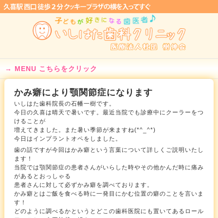
MENU こちらをクリック
かみ癖により顎関節症になります
いしはた歯科院長の石幡一樹です。
今日の久喜は晴天で暑いです。最近当院でも診療中にクーラーをつ
けることが
増えてきました。また暑い季節が来ますね(*^_^*)
今日はインプラントオペをしました。
歯の話ですが今回はかみ癖という言葉について詳しくご説明いたし
ます！
当院では顎関節症の患者さんがいらした時やその他かんだ時に痛み
があるとおっしゃる
患者さんに対して必ずかみ癖を調べております。
かみ癖とはご飯を食べる時に一発目にかむ位置の癖のことを言いま
す！
どのように調べるかというとどこの歯科医院にも置いてあるロール