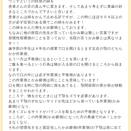
ワッテという円柱状の綿を
患者さんの舌の真ん中に置きます。そしてあまり考えずに奥歯の好
きなところでかんで下さいと言います。
患者さんは綿をかんで止める訳ですが、この時にほぼ９０％以上の
方が必ず症状のある側でこの綿をかみます！
この綿をかんだ側をかみ癖側としております。
ちなみに他の医院の先生が言っているかみ癖は難しい言葉ですが
習慣性咀嚼側のことを言っており、当院の言うかみ癖とは異なりま
す！！
歯学部の学生は４年生の授業で口を開けるとまず左右の顎のどちら
かが作業側、
もう一方は平衡側になるということを習います。
ご飯を食べるという行為は物が入る前の口を開けるところから始ま
ります。
なので口の中には必ず作業側と平衡側があります！
この作業側とかみ癖側は同じことを意味しています！
口を開ける時に顎の関節に指をあてると、顎関節部の骨が前が移動
することがわかります。
ところで、物をかむときには下顎をズラす必要があります。
あまり下顎のずれないサイドが先ほどから述べている作業側(かみ
癖側)となり、
大きくズレるサイドがバランスを取るための平衡側となります。
ところが、この作業側(かみ癖側)になった方の奥歯でのみ！しかか
まなくなり、
それが習慣化すると固定化したかみ癖側(作業側)の下顎は前に出て