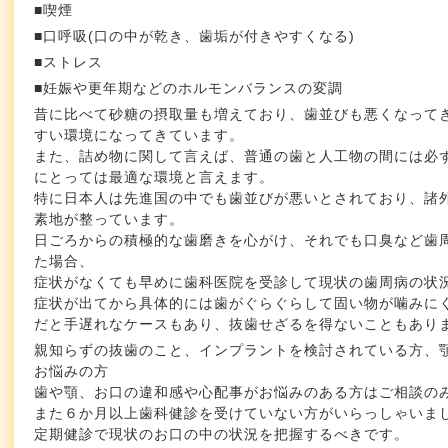
■喫煙
■口呼吸(口の中が乾き、歯垢が付きやすくなる)
■ストレス
■妊娠や更年期などのホルモンバランスの変調
昔に比べて砂糖の摂取量も増えており、歯並びも悪くなって
すい環境になってきています。
また、詰め物に関して言えば、普通の歯と人工物の間には必
にとっては最適な環境と言えます。
特に日本人は先進国の中でも歯並びが悪いとされており、諸
素地が整っています。
日ごろからの積極的な歯磨きを心がけ、それでも口臭など歯
た場合、
症状がなくても早めに歯科医院を受診して現状の歯周病の状
症状が出てから具体的には歯がぐらぐらして固い物が噛みに
だと手遅れなケースもあり、抜歯せざるを得ないこともあります
親知らずの抜歯のこと、インプラントを検討されている方、
お悩みの方
歯や顎、お口の違和感や心配事がお悩みのある方はご相談の
また６か月以上歯科健診を受けていない方がいらっしゃいま
定期健診で現状のお口の中の状況を把握するべきです。