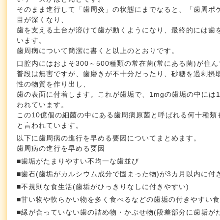
そのまま進行して「歯周炎」の状態にまでなると、「歯周ポ
目が深くなり、
歯を支える土台が溶けて歯が動くようになり、最終的には歯
います。
歯周病について簡潔に書くと以上のとおりです。
口腔内にはおよそ300～500種類の常在菌(常にある菌)が住
普段は無害ですが、歯磨きが不十分だったり、砂糖を過剰摂
性の物質を作り出し、
歯の表面に付着します。これが歯垢で、1mgの歯垢の中には
われています。
この10億個の細菌の中にある歯周病原菌と呼ばれる何十種類
と言われています。
以下に歯周病の進行を早める要因についてまとめます。
歯周病の進行を早める要因
■歯垢がたまりやすい不均一な歯並び
■歯石(歯垢がカルシウム成分で固まった物)が3カ月以内に付
■不規則な食生活(歯垢がひっきりなしに付きやすい)
■甘い物や軟らかい物を多く食べるなどの歯垢の付きやすい
■縁が合っていない歯の詰め物・かぶせ物(段差部分に歯垢がた