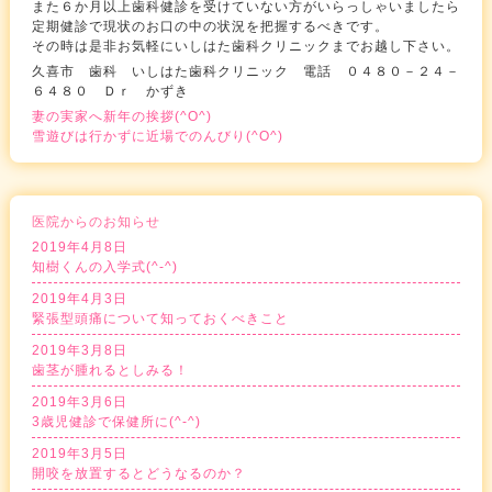
また６か月以上歯科健診を受けていない方がいらっしゃいましたら
定期健診で現状のお口の中の状況を把握するべきです。
その時は是非お気軽にいしはた歯科クリニックまでお越し下さい。
久喜市 歯科 いしはた歯科クリニック 電話 ０４８０－２４－
６４８０ Ｄｒ かずき
妻の実家へ新年の挨拶(^O^)
雪遊びは行かずに近場でのんびり(^O^)
医院からのお知らせ
2019年4月8日
知樹くんの入学式(^-^)
2019年4月3日
緊張型頭痛について知っておくべきこと
2019年3月8日
歯茎が腫れるとしみる！
2019年3月6日
3歳児健診で保健所に(^-^)
2019年3月5日
開咬を放置するとどうなるのか？