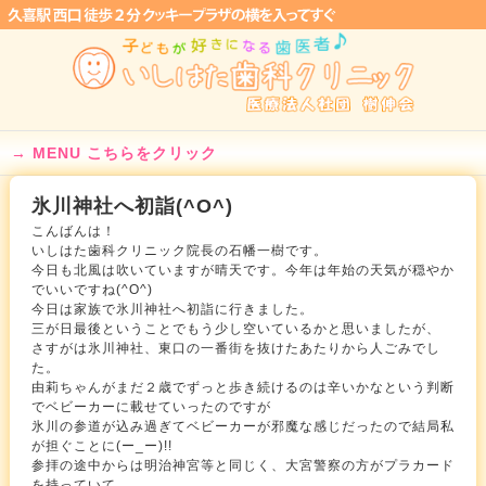
MENU こちらをクリック
氷川神社へ初詣(^O^)
こんばんは！
いしはた歯科クリニック院長の石幡一樹です。
今日も北風は吹いていますが晴天です。今年は年始の天気が穏やか
でいいですね(^O^)
今日は家族で氷川神社へ初詣に行きました。
三が日最後ということでもう少し空いているかと思いましたが、
さすがは氷川神社、東口の一番街を抜けたあたりから人ごみでし
た。
由莉ちゃんがまだ２歳でずっと歩き続けるのは辛いかなという判断
でベビーカーに載せていったのですが
氷川の参道が込み過ぎてベビーカーが邪魔な感じだったので結局私
が担ぐことに(ー_ー)!!
参拝の途中からは明治神宮等と同じく、大宮警察の方がプラカード
を持っていて、