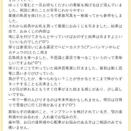
ゆっくり進むと一旦お待ちくださいの看板を掲げるほど混んでいま
した。初詣に来たことが非常にわかりやすい
最後の鳥居を抜けたところで家族写真を一枚撮ってから参拝をしま
した。
それから絵馬やお札を買って最後におみくじを引きました。結果は
吉で、おみくじの内容は
地に足を付けてきちんとやっていけばおのずと結果は出ますよとい
ういいものでした(^O^)
帰りは参道沿いにある露店でベビーカステラ(アンパンマンやらピ
カチュウの)とたこ焼き
広島焼きを食べました。不思議と露店で食べるこういうのって美味
しいですよね(^O^)
帰りにそごうでやっていた福井恐竜展に行きました。最初は動く恐
竜に思いきりびびっていた
我が子でしたが、食べられない？ことが分かるとそこまで怖がらず
タッチすることも出来ました！
３が日が終わるともうすぐ仕事がまた始まる感じがあり、少し寂し
いですね。
一年で一番のんびりするのは年末年始かもしれません。明日は日帰
りで雪遊びに行く計画があります(^O^)
親知らずの抜歯のこと、インプラントを検討されている方、顎の違
和感やかみ合わせ、入れ歯でお悩みの方、
歯や顎、お口の違和感や心配事がお悩みのある方はご相談のみでも
構いません。