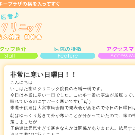
非常に寒い日曜日！！
こんにちは！
いしはた歯科クリニック院長の石幡一樹です。
今日は本当に寒い一日でした。この冬一番の寒波が居座って
晴れているのにすごーく寒いです( ﾟДﾟ)
来週子供達は大宮市民会館で発表会があるので今日の日曜日
朝はゆっくり起きて外が寒いことが分かっていたので、家の
策しましたが
子供達は元気すぎて寒さなんかは関係がありません。結局す
連れて遊びに行くことに。