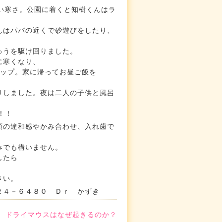
い寒さ。公園に着くと知樹くんはラ
んはパパの近くで砂遊びをしたり、
ゅうを駆け回りました。
に寒くなり、
アップ。家に帰ってお昼ご飯を
りしました。夜は二人の子供と風呂
！！
顎の違和感やかみ合わせ、入れ歯で
みでも構いません。
したら
さい。
２４－６４８０ Ｄｒ かずき
ドライマウスはなぜ起きるのか？