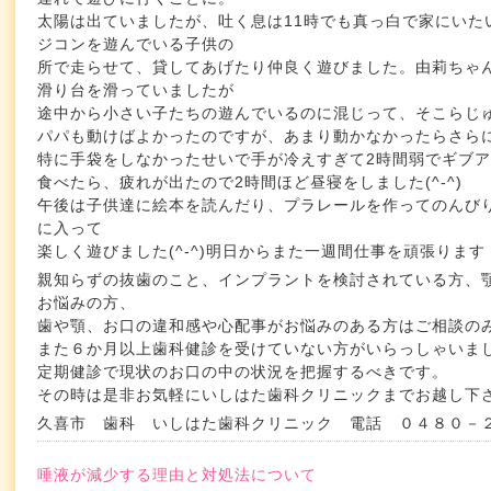
太陽は出ていましたが、吐く息は11時でも真っ白で家にいた
ジコンを遊んでいる子供の
所で走らせて、貸してあげたり仲良く遊びました。由莉ちゃ
滑り台を滑っていましたが
途中から小さい子たちの遊んでいるのに混じって、そこらじ
パパも動けばよかったのですが、あまり動かなかったらさら
特に手袋をしなかったせいで手が冷えすぎて2時間弱でギブ
食べたら、疲れが出たので2時間ほど昼寝をしました(^-^)
午後は子供達に絵本を読んだり、プラレールを作ってのんび
に入って
楽しく遊びました(^-^)明日からまた一週間仕事を頑張ります
親知らずの抜歯のこと、インプラントを検討されている方、
お悩みの方、
歯や顎、お口の違和感や心配事がお悩みのある方はご相談の
また６か月以上歯科健診を受けていない方がいらっしゃいま
定期健診で現状のお口の中の状況を把握するべきです。
その時は是非お気軽にいしはた歯科クリニックまでお越し下
久喜市 歯科 いしはた歯科クリニック 電話 ０４８０－
唾液が減少する理由と対処法について