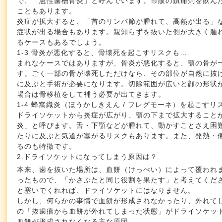
で、「急性歯槽骨炎」と呼んでいます。市販の鎮痛剤を飲ん
こともあります。
炎症が拡大すると、「首のリンパ節が腫れて、高熱が出る」
症状が出る場合もあります。親知らずを抜いた側が大きく腫
るケースもあるでしょう。
1-3 骨炎が悪化すると、骨壊死を起こすリスクも…
まれなケースではありますが、骨炎が悪化すると、顎の骨が
す。ごく一部の骨が壊死しただけなら、その部位が自然に抜
に及ぶと手術が必要になります。切除範囲が広いと顔の形状
場合は骨移植をして補う必要が出てきます。
1-4 蜂窩織炎（ほうかしきえん / フレグモーネ）を起こすリ
ドライソケットから炎症が広がり、顎の下まで拡大すること
炎」と呼びます。舌・下顎などが腫れて、動かすことさえ困
たりに及ぶと気道が塞がるリスクもあります。また、発熱・
るのも特徴です。
2.ドライソケットになってしまう原因は？
本来、歯を抜いた場所は、血餅（けっぺい）によって覆われ
ったもので、「かさぶたと同じ役割を果たす」と考えてくだ
と塞いでくれれば、ドライソケットにはなりません。
しかし、何らかの事情で血餅が形成されなかったり、外れて
の「抜歯痕から血餅が外れてしまった状態」がドライソケッ
血餅が形成されなくなる主な原因