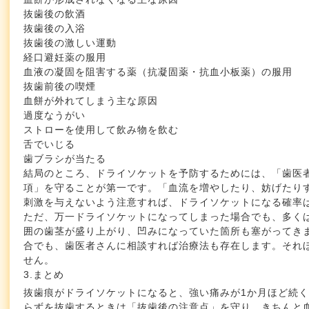
抜歯後の飲酒
抜歯後の入浴
抜歯後の激しい運動
経口避妊薬の服用
血液の凝固を阻害する薬（抗凝固薬・抗血小板薬）の服用
抜歯前後の喫煙
血餅が外れてしまう主な原因
過度なうがい
ストローを使用して飲み物を飲む
舌でいじる
歯ブラシが当たる
結局のところ、ドライソケットを予防するためには、「歯医
項」を守ることが第一です。「血流を増やしたり、妨げたり
刺激を与えないよう注意すれば、ドライソケットになる確率
ただ、万一ドライソケットになってしまった場合でも、多く
囲の歯茎が盛り上がり、凹みになっていた箇所も塞がってき
合でも、歯医者さんに相談すれば治療法も存在します。それ
せん。
3.まとめ
抜歯痕がドライソケットになると、強い痛みが1か月ほど続
らずを抜歯するときは「抜歯後の注意点」を守り、きちんと