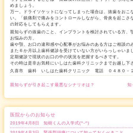
めましょう。
万一、ドライソケットになってしまった場合は、抜歯をおこ
い。「鎮痛剤で痛みをコントロールしながら、骨炎を起こさ
の対応をしてもらえます。
親知らずの抜歯のこと、インプラントを検討されている方、
お悩みの方、
歯や顎、お口の違和感や心配事がお悩みのある方はご相談の
また６か月以上歯科健診を受けていない方がいらっしゃいま
定期健診で現状のお口の中の状況を把握するべきです。
その時は是非お気軽にいしはた歯科クリニックまでお越し下
久喜市 歯科 いしはた歯科クリニック 電話 ０４８０－
親知らずが引き起こす最悪なシナリオは？
知
医院からのお知らせ
2019年4月8日
知樹くんの入学式(^-^)
2019年4月3日
緊張型頭痛について知っておくべきこと