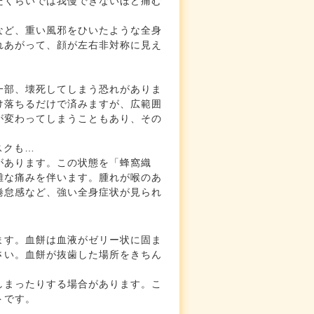
だくらいでは我慢できないほど痛む
など、重い風邪をひいたような全身
れあがって、顔が左右非対称に見え
一部、壊死してしまう恐れがありま
け落ちるだけで済みますが、広範囲
が変わってしまうこともあり、その
スクも…
があります。この状態を「蜂窩織
難な痛みを伴います。腫れが喉のあ
倦怠感など、強い全身症状が見られ
ます。血餅は血液がゼリー状に固ま
さい。血餅が抜歯した場所をきちん
しまったりする場合があります。こ
トです。