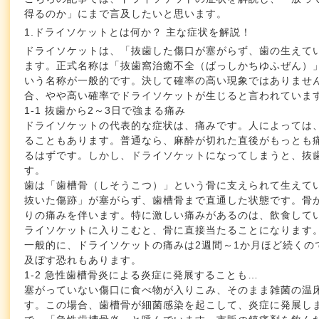
得るのか」にまで言及したいと思います。
1.ドライソケットとは何か？ 主な症状を解説！
ドライソケットは、「抜歯した傷口が塞がらず、歯の生えて
ます。正式名称は「抜歯窩治癒不全（ばっしかちゆふぜん）
いう名称が一般的です。決して確率の高い現象ではありませ
合、やや高い確率でドライソケットが生じると言われていま
1-1 抜歯から2～3日で強まる痛み
ドライソケットの代表的な症状は、痛みです。人によっては
ることもあります。普通なら、麻酔が切れた直後がもっとも痛
るはずです。しかし、ドライソケットになってしまうと、抜歯
す。
歯は「歯槽骨（しそうこつ）」という骨に支えられて生えて
抜いた傷跡」が塞がらず、歯槽骨まで直通した状態です。骨
りの痛みを伴います。特に激しい痛みがあるのは、飲食して
ライソケットに入りこむと、骨に直接当たることになります
一般的に、ドライソケットの痛みは2週間～1か月ほど続くの
及ぼす恐れもあります。
1-2 急性歯槽骨炎による炎症に発展することも…
塞がっていない傷口に食べ物が入りこみ、そのまま雑菌の温
す。この場合、歯槽骨が細菌感染を起こして、炎症に発展し