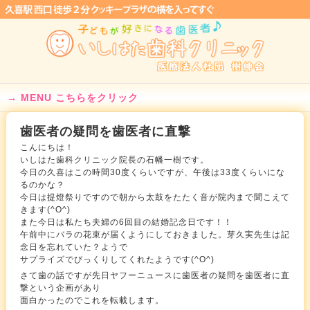
MENU こちらをクリック
歯医者の疑問を歯医者に直撃
こんにちは！
いしはた歯科クリニック院長の石幡一樹です。
今日の久喜はこの時間30度くらいですが、午後は33度くらいにな
るのかな？
今日は提燈祭りですので朝から太鼓をたたく音が院内まで聞こえて
きます(^O^)
また今日は私たち夫婦の6回目の結婚記念日です！！
午前中にバラの花束が届くようにしておきました。芽久実先生は記
念日を忘れていた？ようで
サプライズでびっくりしてくれたようです(^O^)
さて歯の話ですが先日ヤフーニュースに歯医者の疑問を歯医者に直
撃という企画があり
面白かったのでこれを転載します。