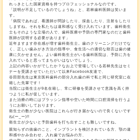
れっきとした国家資格を持つプロフェッショナルなのです。
「説明が不足しているのでしょうね」と、若林歯科医師は笑いま
す。
「病院であれば、看護師が問診したり、採血したり、注射をしたり
しますね。それを私たちは違和感なく受け入れています。歯科衛生
士もそのような立場の人で、歯科医療や予防の専門家なのだと歯科
医師が説明する必要があります」
近年ますます存在感が増す歯科衛生士。歯のクリーニングだけでな
く、正しい歯みがき方法の指導や、食生活への適切な助言は歯の健
康に欠かせません。よい歯科衛生士がいる歯科医院は、予防に力を
入れていると思ってまちがいはないでしょう。
上記の内容いかがでしたか？なお上で登場している若林先生はセミ
ナーを受講させていただいて以来Facebook友達で、
谷田部先生は東京医科歯科の部分入れ歯の科で私と同じ研究室に在
籍した先輩です！
当院には衛生士が9名在籍し、常に研修を受講させて意識を高く持
つように私が促しています。
また治療の時にはブラッシン指導や空いた時間に口腔清掃を行うよ
うにお願いしております。
衛生士の数が少ない医院はこれらが行き届かないので良くないです
ね(ー_ー)!!
衛生士が少ないと予防歯科を打ち出すことも難しいですね。
親知らずの抜歯のこと、インプラントを検討されている方、顎の違
和感やかみ合わせ、入れ歯でお悩みの方、