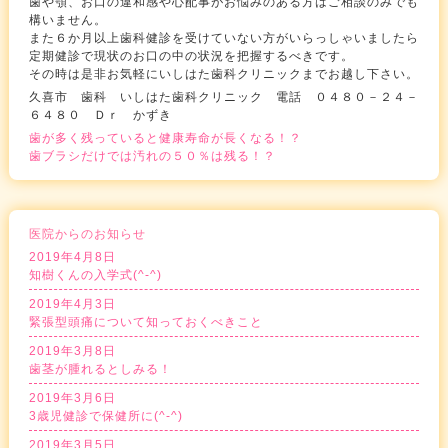
歯や顎、お口の違和感や心配事がお悩みのある方はご相談のみでも
構いません。
また６か月以上歯科健診を受けていない方がいらっしゃいましたら
定期健診で現状のお口の中の状況を把握するべきです。
その時は是非お気軽にいしはた歯科クリニックまでお越し下さい。
久喜市 歯科 いしはた歯科クリニック 電話 ０４８０－２４－
６４８０ Ｄｒ かずき
歯が多く残っていると健康寿命が長くなる！？
歯ブラシだけでは汚れの５０％は残る！？
医院からのお知らせ
2019年4月8日
知樹くんの入学式(^-^)
2019年4月3日
緊張型頭痛について知っておくべきこと
2019年3月8日
歯茎が腫れるとしみる！
2019年3月6日
3歳児健診で保健所に(^-^)
2019年3月5日