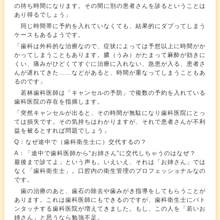
の待ち時間になります。その間に別の患者さんを診るということは
あり得るでしょう」
同じ時間帯に予約を入れていなくても、結果的にダブってしまう
ケースもあるようです。
「歯科は外科的な治療なので、症状によっては予想以上に時間がか
かってしまうこともあります。膿（うみ）がたまって麻酔が効きに
くい、痛みがひどくてすぐに治療に入れない、急患が入る、患者さ
んが遅れてきた……などがあると、時間が重なってしまうこともあ
るのです」
若林歯科医師は「キャンセルの予防」で複数の予約を入れている
歯科医院の存在を指摘します。
「突然キャンセルが出ると、その時間が無駄になり歯科医院にとっ
ては損失です。その気持ちはわかりますが、それで患者さんが不利
益を被るとすれば問題でしょう」
Q：なぜ途中で（歯科衛生士に）交代するの？
A：「途中で歯科医師から“お姉さん”に交代しちゃうのはなぜ？
最後まで診てよ」という声も。いえいえ、それは「お姉さん」では
なく「歯科衛生士」。口腔内の衛生管理のプロフェッショナルなの
です。
歯の治療のあと、歯石の除去や歯みがき指導をしてもらうことが
あります。これは歯科医師にもできるのですが、歯科衛生士にバト
ンタッチする歯科医院が増えてきました。もし、この人を「若いお
姉さん」と思うなら勉強不足。