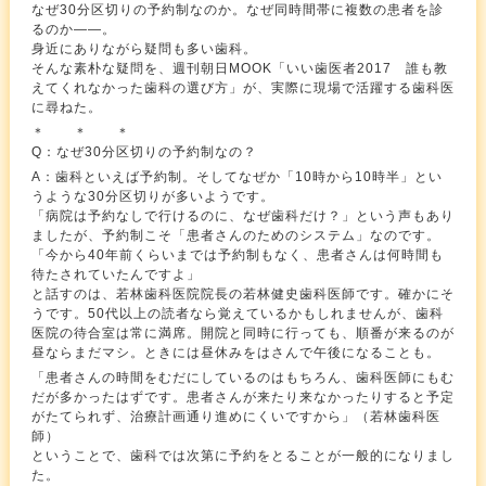
なぜ30分区切りの予約制なのか。なぜ同時間帯に複数の患者を診
るのか――。
身近にありながら疑問も多い歯科。
そんな素朴な疑問を、週刊朝日MOOK「いい歯医者2017 誰も教
えてくれなかった歯科の選び方」が、実際に現場で活躍する歯科医
に尋ねた。
＊ ＊ ＊
Q：なぜ30分区切りの予約制なの？
A：歯科といえば予約制。そしてなぜか「10時から10時半」とい
うような30分区切りが多いようです。
「病院は予約なしで行けるのに、なぜ歯科だけ？」という声もあり
ましたが、予約制こそ「患者さんのためのシステム」なのです。
「今から40年前くらいまでは予約制もなく、患者さんは何時間も
待たされていたんですよ」
と話すのは、若林歯科医院院長の若林健史歯科医師です。確かにそ
うです。50代以上の読者なら覚えているかもしれませんが、歯科
医院の待合室は常に満席。開院と同時に行っても、順番が来るのが
昼ならまだマシ。ときには昼休みをはさんで午後になることも。
「患者さんの時間をむだにしているのはもちろん、歯科医師にもむ
だが多かったはずです。患者さんが来たり来なかったりすると予定
がたてられず、治療計画通り進めにくいですから」（若林歯科医
師）
ということで、歯科では次第に予約をとることが一般的になりまし
た。