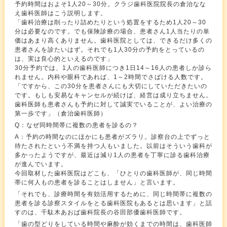
予約時間はおよそ1人20～30分。クラジ歯科医院院長の倉治なな
え歯科医師はこう説明します。
「歯科治療は削ったり詰めたりという処置をするため1人20～30
分は必要なのです。でも保険診療の場合、患者さん1人当たりの単
価はあまり高くありません。歯科医院としては、できるだけ多くの
患者さんを診たいはず。それでも1人30分の予約をとっているの
は、実は良心的といえるのです」
30分予約では、1人の歯科医師につき1日14～16人の患者しか診ら
れません。内科や眼科であれば、1～2時間でさばける人数です。
「ですから、この30分を患者さんにも大切にしていただきたいの
です。もしも安易なキャンセルが続けば、経営は成り立ちません。
歯科医師も患者さんも予約に対して誠実でいることが、よい治療の
第一歩です」（倉治歯科医師）
Q：なぜ同時間帯に複数の患者を診るの？
A：予約の時間なのにほかにも患者がズラリ。診察台の上でずっと
待たされたという不満を持つ人もいました。以前はそういう歯科が
多かったようですが、最近は減り1人の患者を丁寧に診る歯科治療
が進んでいます。
今回取材した歯科医院はどこも、「ひとりの歯科医師が、同じ時間
帯に何人もの患者を診ることはしません」と言います。
「それでも、診療時間を有効活用するために、同じ時間帯に複数の
患者を診る診察スタイルをとる歯科医院もあるとは思います」と話
すのは、千駄木あおば歯科院長の谷田部優歯科医師です。
「歯の型どりをしている時間や麻酔が効くまでの時間は、歯科医師