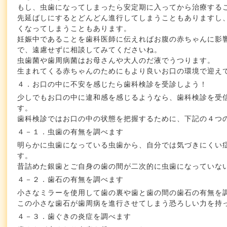
もし、虫歯になってしまったら安定期に入ってから治療する
先延ばしにするとどんどん進行してしまうこともありますし
くなってしまうこともあります。
妊娠中であることを歯科医師に伝えればお腹の赤ちゃんに影
で、遠慮せずに相談してみてくださいね。
虫歯菌や歯周病菌はお母さんや大人のだ液でうつります。
生まれてくる赤ちゃんのためにもより良いお口の環境で迎え
４．お口の中に不安を感じたら歯科検診を受診しよう！
少しでもお口の中に違和感を感じるようなら、歯科検診を受
す。
歯科検診ではお口の中の状態を把握するために、下記の４つ
４－１．虫歯の有無を調べます
明らかに虫歯になっている虫歯から、自分では気づきにくい
す。
昔詰めた銀歯とご自身の歯の間が二次的に虫歯になっていな
４－２．歯石の有無を調べます
小さなミラーを使用して歯の裏や歯と歯の間の歯石の有無を
この小さな歯石が歯周病を進行させてしまう恐ろしい力を持
４－３．歯ぐきの炎症を調べます