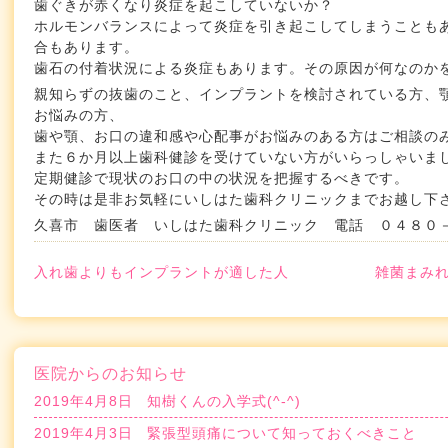
歯ぐきが赤くなり炎症を起こしていないか？
ホルモンバランスによって炎症を引き起こしてしまうことも
合もあります。
歯石の付着状況による炎症もあります。その原因が何なのか
親知らずの抜歯のこと、インプラントを検討されている方、
お悩みの方、
歯や顎、お口の違和感や心配事がお悩みのある方はご相談の
また６か月以上歯科健診を受けていない方がいらっしゃいま
定期健診で現状のお口の中の状況を把握するべきです。
その時は是非お気軽にいしはた歯科クリニックまでお越し下
久喜市 歯医者 いしはた歯科クリニック 電話 ０４８０
入れ歯よりもインプラントが適した人
雑菌まみ
医院からのお知らせ
2019年4月8日
知樹くんの入学式(^-^)
2019年4月3日
緊張型頭痛について知っておくべきこと