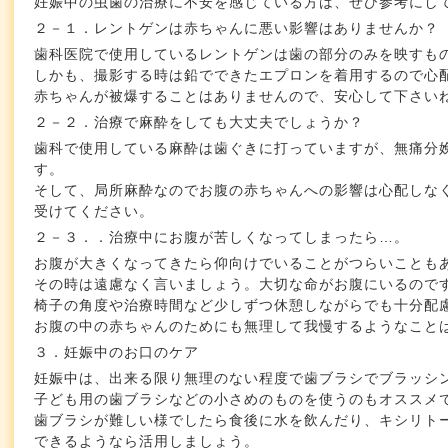
妊娠中の虫歯の治療に不安を感じている方は、ぜひ参考にし
２－１．レントゲンは赤ちゃんに悪い影響はありませんか？
歯科医院で使用しているレントゲンは歯の部分のみを映すも
しかも、撮影する時は鉛でできたエプロンを着用するので心
赤ちゃんが被爆することはありませんので、安心して下さい
２－２．治療で麻酔をしても大丈夫でしょうか？
歯科で使用している麻酔は歯ぐきに打っていますが、無痛分
す。
そして、局所麻酔なのでお腹の赤ちゃんへの影響は心配しな
受けてください。
２－３．．治療中にお腹が苦しくなってしまったら…。
お腹が大きくなってきたら仰向けでいることがつらいことも
その時は遠慮なく言いましょう。大切な命がお腹にいるので
椅子の角度や治療時間など少しずつ休憩しながらでも十分配
お腹の中の赤ちゃんのためにも無理して我慢するようなこと
３．妊娠中のお口のケア
妊娠中は、出来る限り無理のない程度で歯ブラシでブラッシ
子ども用の歯ブラシなどの小さめのものを使うのもオススメ
歯ブラシが難しい様でしたら食後に水を飲んだり、キシリト
できるようなら活用しましょう。