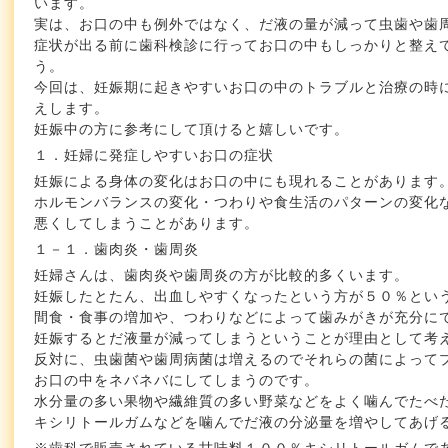
います。
実は、お口の中も例外ではなく、だ液の量が減って虫歯や歯
症状が出る前に歯科検診に行ってお口の中もしっかりと整え
う。
今回は、妊娠期に起きやすいお口の中のトラブルと治療の時
えします。
妊娠中の方に参考にして頂けると嬉しいです。
１．妊婦に発症しやすいお口の症状
妊娠による身体の変化はお口の中にも現れることがあります
ホルモンバランスの変化・つわりや食生活のパターンの変化
悪くしてしまうことがあります。
１－１．歯肉炎・歯周炎
妊婦さんは、歯肉炎や歯周炎の方が比較的多くいます。
妊娠したとたん、出血しやすくなったという方が５０％とい
間食・食事の増加や、つわりなどによって歯みがきが充分に
妊娠するとだ液量が減ってしまうということが理由として考
反対に、虫歯菌や歯周病菌は増えるのでそれらの菌によって
お口の中をネバネバにしてしまうのです。
水分量の多い果物や繊維質の多い野菜などをよく噛んでたべ
キシリトールガムなどを噛んでだ液の分泌量を増やしてあげ