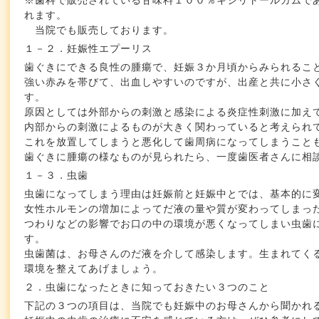
※歯科で販売されている甘味料１００％キシリトールガムで
れます。
当院でも販売しております。
１－２．妊娠性エプーリス
歯ぐきにできる良性の腫瘍で、妊娠３か月頃からみられるこ
強い赤みを帯びて、出血しやすいのですが、出産と共に小さ
す。
原因としては外部からの刺激と感染による炎症性刺激に加え
内部からの刺激によるものが大きく関わっていると考えられ
これを放置してしまうと悪化して歯周病になってしまうこと
歯ぐきに腫瘍の様なものが見られたら、一度歯医者さんに相
１－３．虫歯
虫歯になってしまう理由は妊娠前と妊娠中とでは、基本的に
女性ホルモンの増加によってだ液の量や質が変わってしまっ
つわりなどの影響でお口の中の環境が悪くなってしまい虫歯
す。
虫歯菌は、お母さんのだ液を介して感染します。生まれてく
環境を整えてあげましょう。
２．虫歯になったときに知っておきたい３つのこと
下記の３つの項目は、当院でも妊娠中のお母さんから聞かれ