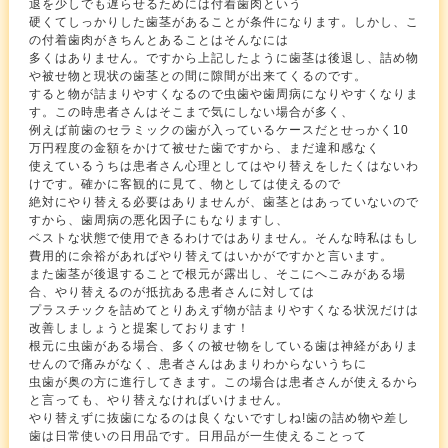
退を少しでも遅らせるためには付着歯肉という
硬くてしっかりした歯茎があることが条件になります。しかし、こ
の付着歯肉がきちんとあることはそんなには
多くはありません。ですから上記したように歯茎は後退し、詰め物
や被せ物と現状の歯茎との間に隙間が出来てくるのです。
すると物が詰まりやすくなるので虫歯や歯周病になりやすくなりま
す。この時患者さんはそこまで気にしない場合が多く、
例えば前歯のセラミックの歯が入っているケースだとせっかく10
万円程度の金額をかけて被せた歯ですから、まだ違和感なく
使えているうちは患者さん心理としてはやり替えをしたくはないわ
けです。確かに客観的に見て、物としては使えるので
絶対にやり替える必要はありませんが、歯茎とはあっていないので
すから、歯周病の悪化因子にもなりますし、
ベストな状態で使用できるわけではありません。そんな時私はもし
費用的に余裕があればやり替えてはいかがですかと言います。
また歯茎が後退することで根元が露出し、そこにへこみがある場
合、やり替えるのが抵抗ある患者さんに対しては
プラスチックを詰めてとりあえず物が詰まりやすくなる状況だけは
改善しましょうと提案しております！
根元に虫歯がある場合、多くの被せ物をしている歯は神経がありま
せんので痛みがなく、患者さんはあまりわからないうちに
虫歯が奥の方に進行してきます。この場合は患者さんが使えるから
と言っても、やり替えなければいけません。
やり替えずに抜歯になるのは良くないですしね!歯の詰め物や差し
歯は日常使いの日用品です。日用品が一生使えることって