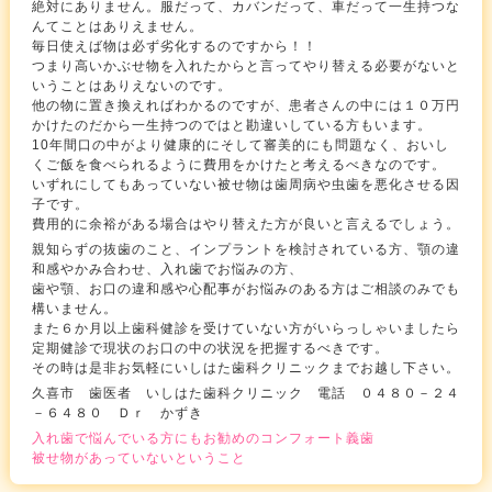
絶対にありません。服だって、カバンだって、車だって一生持つな
んてことはありえません。
毎日使えば物は必ず劣化するのですから！！
つまり高いかぶせ物を入れたからと言ってやり替える必要がないと
いうことはありえないのです。
他の物に置き換えればわかるのですが、患者さんの中には１０万円
かけたのだから一生持つのではと勘違いしている方もいます。
10年間口の中がより健康的にそして審美的にも問題なく、おいし
くご飯を食べられるように費用をかけたと考えるべきなのです。
いずれにしてもあっていない被せ物は歯周病や虫歯を悪化させる因
子です。
費用的に余裕がある場合はやり替えた方が良いと言えるでしょう。
親知らずの抜歯のこと、インプラントを検討されている方、顎の違
和感やかみ合わせ、入れ歯でお悩みの方、
歯や顎、お口の違和感や心配事がお悩みのある方はご相談のみでも
構いません。
また６か月以上歯科健診を受けていない方がいらっしゃいましたら
定期健診で現状のお口の中の状況を把握するべきです。
その時は是非お気軽にいしはた歯科クリニックまでお越し下さい。
久喜市 歯医者 いしはた歯科クリニック 電話 ０４８０－２４
－６４８０ Ｄｒ かずき
入れ歯で悩んでいる方にもお勧めのコンフォート義歯
被せ物があっていないということ