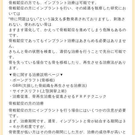
骨粗鬆症の方でも、インプラント治療は可能です。
骨粗鬆症の方にインプラントを行い、その経過を観察した研究にお
いては
“特に問題はない”という論文も多数発表されておりますし、刺激さ
れない、使われない骨は
ますます退化して、かえって骨粗鬆症を進めてしまう危険もあるの
です。
骨粗鬆症であってもインプラント治療はあきらめる必要はありませ
ん。
きちんと骨の状態を検査し、適切な治療を行うことで充分に可能で
す。
骨を失っている場合でも骨を移植したり、再生させる治療法があり
ます。
▼骨に関する治療説明ページ▼
・ボーングラフト(骨移植)
・GBR(欠損した骨組織を再生させる治療法)
・サイナスリフト(上顎洞挙上術)
・治癒促進、骨再生治癒を促進させるＰＲＰテクニック
骨粗鬆症の方の治療
骨粗鬆症の方にインプラントを行う場合にはいくつかの注意が必要
です。
まず、治療期間です。通常、インプラントと骨が結合する期間は３
～６か月程度ですが、
骨密度が低い方はその倍の期間にした方が、治療の成功率が高いと