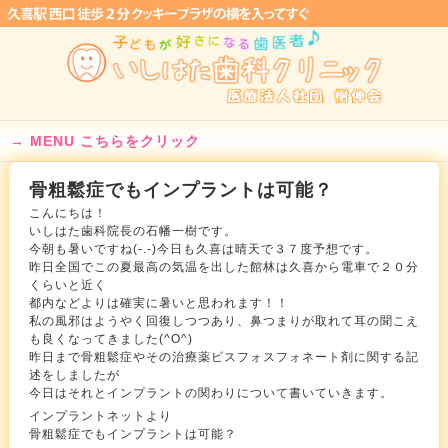
MENU こちらをクリック
骨粗鬆症でもインプラントは可能？
こんにちは！
いしはた歯科院長の石幡一樹です。
今朝も暑いですね(-.-)今日も久喜は晴天で３７度予想です。
昨日全国でこの夏最高の気温を出した館林は久喜から電車で２０分
くらいと近く
都内などよりは確実に暑いと思われます！！
私の風邪はようやく回復しつつあり、鼻つまりが取れて耳の聞こえ
も良くなってきました(^O^)
昨日まで骨粗鬆症やその治療薬ビスフォスフォネート剤に関する記
述をしましたが
今日はそれとインプラントの関わりについて書いていきます。
インプラントネットより
骨粗鬆症でもインプラントは可能？