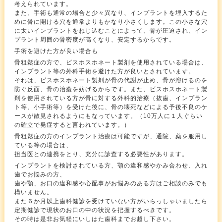
考えられています。
また、手術も通常の場合と少々異なり、インプラントを埋入するた
めに骨に開ける穴を通常よりもかなり小さくします。この小さな穴
に太いインプラントをねじ込むことによって、骨が圧迫され、イン
プラント周囲の骨密度が高くなり、安定するからです。
手術を避けた方が良い場合も
骨粗鬆症の方で、ビスホスホネート製剤を使用されている場合は、
インプラント等の外科手術を避けた方が良いとされています。
それは、ビスホスホネート製剤が骨の代謝が止め、骨が溶けるのを
防ぐ反面、骨の治癒を妨げるからです。また、ビスホスホネート製
剤を使用されている方が骨に対する外科的治療（抜歯、インプラン
ト等、小手術等）を受けた後に、骨の壊死などによる予後不良のケ
ースが散見されるようにもなっています。（10万人に１人ぐらい
の確立で発症すると言われています。）
骨粗鬆症の方のインプラント治療は可能ですが、通院、薬を服用し
ている等の場合は、
担当医との連携をとり、充分に診査する必要性があります。
インプラントを検討されている方、顎の違和感やかみ合わせ、入れ
歯でお悩みの方、
歯や顎、お口の違和感や心配事がお悩みのある方はご相談のみでも
構いません。
また６か月以上歯科健診を受けていない方がいらっしゃいましたら
定期健診で現状のお口の中の状況を把握するべきです。
その時は是非お気軽にいしはた歯科までお越し下さい。