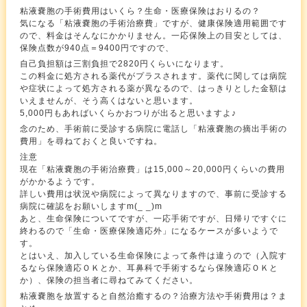
粘液嚢胞の手術費用はいくら？生命・医療保険はおりるの？
気になる「粘液嚢胞の手術治療費」ですが、健康保険適用範囲です
ので、料金はそんなにかかりません。一応保険上の目安としては、
保険点数が940点＝9400円ですので、
自己負担額は三割負担で2820円くらいになります。
この料金に処方される薬代がプラスされます。薬代に関しては病院
や症状によって処方される薬が異なるので、はっきりとした金額は
いえませんが、そう高くはないと思います。
5,000円もあればいくらかおつりが出ると思いますよ♪
念のため、手術前に受診する病院に電話し「粘液嚢胞の摘出手術の
費用」を尋ねておくと良いですね。
注意
現在「粘液嚢胞の手術治療費」は15,000～20,000円くらいの費用
がかかるようです。
詳しい費用は状況や病院によって異なりますので、事前に受診する
病院に確認をお願いしますm(_ _)m
あと、生命保険についてですが、一応手術ですが、日帰りですぐに
終わるので「生命・医療保険適応外」になるケースが多いようで
す。
とはいえ、加入している生命保険によって条件は違うので（入院す
るなら保険適応ＯＫとか、耳鼻科で手術するなら保険適応ＯＫと
か）、保険の担当者に尋ねてみてください。
粘液嚢胞を放置すると自然治癒するの？治療方法や手術費用は？ま