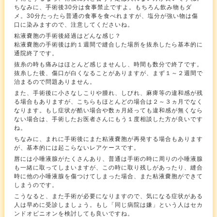
ちなみに、手術後30分は食事禁止ですよ。もちろん飲み物もダ
メ。30分たったら普通の食事を食べれますが、塩分が強い物は傷
口に染みますので、注意してくださいね。
粘液嚢胞の手術後経過はどんな感じ？
粘液嚢胞の手術後は約１週間で縫合した場所を抜糸したら基本的に
通院終了です。
抜糸の時も痛みはほとんど感じませんし、時間も数分で終了です。
抜糸した後、傷口が白くなることがありますが、まず１～２週間で
治まるので問題ありません。
また、手術後に小さなしこりや腫れ、しびれ、麻痺等の違和感が残
る場合もありますが、こちらもほとんどの場合は２～３ヵ月でなく
なります。もし症状が酷い場合や数ヵ月経っても違和感が無くなら
ない場合は、手術したお医者さんにもう１度相談した方が良いです
ね。
ちなみに、まれに手術後にまた粘液嚢胞が再発する場合もあります
が、基本的には起こらないレアケースです。
唇には小唾液腺がたくさんあり、普通は手術の時に周りの小唾液腺
も一緒に取ってしまいますが、この時に取り残しがあったり、縫合
時に他の小唾液腺を傷つけてしまった場合、また粘液嚢胞ができて
しまうのです。
こうなると、また手術が必要になりますので、気になる症状がある
人は早めに受診しましょう。もし「同じ病院は嫌」という人はセカ
ンドオピニオンを検討しても良いですね。