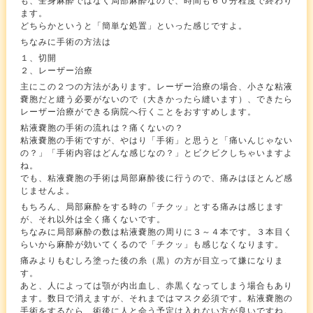
も、全身麻酔ではなく局部麻酔なので、時間も６０分程度で終わり
ます。
どちらかというと「簡単な処置」といった感じですよ。
ちなみに手術の方法は
１、切開
２、レーザー治療
主にこの２つの方法があります。レーザー治療の場合、小さな粘液
嚢胞だと縫う必要がないので（大きかったら縫います）、できたら
レーザー治療ができる病院へ行くことをおすすめします。
粘液嚢胞の手術の流れは？痛くないの？
粘液嚢胞の手術ですが、やはり「手術」と思うと「痛いんじゃない
の？」「手術内容はどんな感じなの？」とビクビクしちゃいますよ
ね。
でも、粘液嚢胞の手術は局部麻酔後に行うので、痛みはほとんど感
じませんよ。
もちろん、局部麻酔をする時の「チクッ」とする痛みは感じます
が、それ以外は全く痛くないです。
ちなみに局部麻酔の数は粘液嚢胞の周りに３～４本です。３本目く
らいから麻酔が効いてくるので「チクッ」も感じなくなります。
痛みよりもむしろ塗った後の糸（黒）の方が目立って嫌になりま
す。
あと、人によっては顎が内出血し、赤黒くなってしまう場合もあり
ます。数日で消えますが、それまではマスク必須です。粘液嚢胞の
手術をするなら、術後に人と会う予定は入れない方が良いですね。