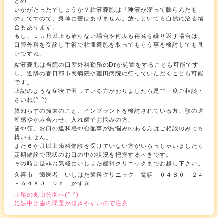
とめ
いかがだったでしょうか？粘液嚢胞は「唾液が溜って膨らんだも
の」ですので、身体に害はありません。放っといても自然に治る場
合もあります。
もし、１ヵ月以上も治らない場合や何度も再発を繰り返す場合は、
口腔外科を受診し手術で粘液嚢胞を取ってもらう事を検討しても良
いですね。
粘液嚢胞は当院の口腔外科勤務のDrが処置をすることも可能です
し、近隣の春日部市民病院や蓮田病院に行っていただくことも可能
です。
上記のような症状で困っている方がおりましたら是非一度ご相談下
さいね(^-^)
親知らずの抜歯のこと、インプラントを検討されている方、顎の違
和感やかみ合わせ、入れ歯でお悩みの方、
歯や顎、お口の違和感や心配事がお悩みのある方はご相談のみでも
構いません。
また６か月以上歯科健診を受けていない方がいらっしゃいましたら
定期健診で現状のお口の中の状況を把握するべきです。
その時は是非お気軽にいしはた歯科クリニックまでお越し下さい。
久喜市 歯医者 いしはた歯科クリニック 電話 ０４８０－２４
－６４８０ Ｄｒ かずき
上尾の丸山公園へ(^-^)
妊娠中は歯の問題が起きやすいので注意