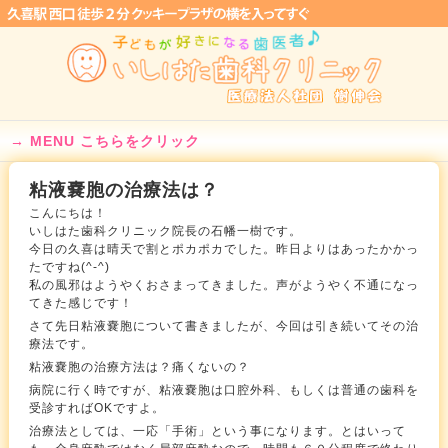
MENU こちらをクリック
粘液嚢胞の治療法は？
こんにちは！
いしはた歯科クリニック院長の石幡一樹です。
今日の久喜は晴天で割とポカポカでした。昨日よりはあったかかっ
たですね(^-^)
私の風邪はようやくおさまってきました。声がようやく不通になっ
てきた感じです！
さて先日粘液嚢胞について書きましたが、今回は引き続いてその治
療法です。
粘液嚢胞の治療方法は？痛くないの？
病院に行く時ですが、粘液嚢胞は口腔外科、もしくは普通の歯科を
受診すればOKですよ。
治療法としては、一応「手術」という事になります。とはいって