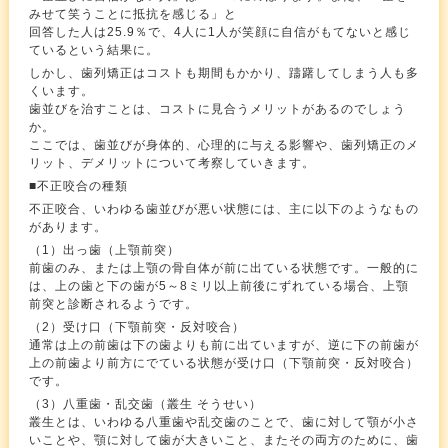
みせて笑うことに抵抗を感じる」と
回答した人は25.9％で、4人に1人が笑顔に自信がもてないと感じ
ているという結果に。
しかし、歯列矯正はコストも期間もかかり、躊躇してしまう人も多
くいます。
歯並びを治すことは、コストに見合うメリットがあるのでしょう
か。
ここでは、歯並びが身体的、心理的に与える影響や、歯列矯正のメ
リット、デメリットについて考察していきます。
■不正咬合の種類
不正咬合、いわゆる歯並びが悪い状態には、主に以下のようなもの
があります。
（1）出っ歯（上顎前突）
前歯のみ、または上顎の骨自体が前に出ている状態です。一般的に
は、上の歯と下の歯が5～8ミリ以上前後にずれている場合、上顎
前突と診断されるようです。
（2）受け口（下顎前突・反対咬合）
通常は上の前歯は下の歯よりも前に出ていますが、逆に下の前歯が
上の前歯より前方にでている状態が受け口（下顎前突・反対咬合）
です。
（3）八重歯・乱交歯（叢生 そうせい）
叢生とは、いわゆる八重歯や乱交歯のことで、歯に対して顎が小さ
いことや、顎に対して歯が大きいこと、またその両方のために、歯