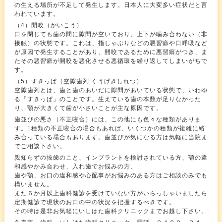
の生える場所が不足して発生します。日本人に大変多い症状だと言
われています。
（4）開咬（かいこう）
口を閉じても歯の間に隙間が空いており、上下が噛み合わない（非
接触）の状態です。これは、指しゃぶりなどの悪習癖や口呼吸など
が原因で発生することがあり、開咬であるために悪習癖がつき、ま
たその悪習癖が開咬を悪化させる悪循環を繰り返してしまいがちで
す。
（5）すきっぱ（空隙歯列 くうげきしれつ）
空隙歯列とは、歯と歯のあいだに隙間があいている状態で、いわゆ
る「すきっぱ」のことです。生えている歯の本数が足りなかった
り、顎が大きくて歯が小さいことが主な原因です。
歯並びの悪さ（不正咬合）には、この他にも色々な種類がありま
す。1種類の不正咬合の場合もあれば、いくつかの種類が複雑に絡
み合っている場合もあります。歯並びが気になる方は気軽に当院ま
でご相談下さい。
親知らずの抜歯のこと、インプラントを検討されている方、顎の違
和感やかみ合わせ、入れ歯でお悩みの方、
歯や顎、お口の違和感や心配事がお悩みのある方はご相談のみでも
構いません。
また６か月以上歯科健診を受けていない方がいらっしゃいましたら
定期健診で現状のお口の中の状況を把握するべきです。
その時は是非お気軽にいしはた歯科クリニックまでお越し下さい。