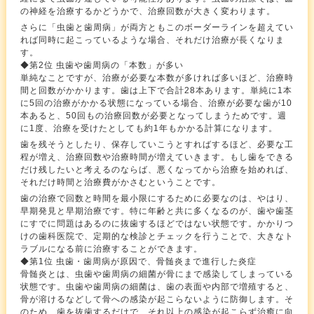
の神経を治療するかどうかで、治療回数が大きく変わります。
さらに「虫歯と歯周病」が両方ともこのボーダーラインを超えてい
れば同時に起こっているような場合、それだけ治療が長くなりま
す。
◆第2位 虫歯や歯周病の「本数」が多い
単純なことですが、治療が必要な本数が多ければ多いほど、治療時
間と回数がかかります。歯は上下で合計28本あります。単純に1本
に5回の治療がかかる状態になっている場合、治療が必要な歯が10
本あると、50回もの治療回数が必要となってしまうためです。週
に1度、治療を受けたとしても約1年もかかる計算になります。
歯を残そうとしたり、保存していこうとすればするほど、必要な工
程が増え、治療回数や治療時間が増えていきます。もし歯をできる
だけ残したいと考えるのならば、悪くなってから治療を始めれば、
それだけ時間と治療費がかさむということです。
歯の治療で回数と時間を最小限にするために必要なのは、やはり、
早期発見と早期治療です。特に年齢と共に多くなるのが、歯や歯茎
にすでに問題はあるのに抜歯するほどではない状態です。かかりつ
けの歯科医院で、定期的な検診とチェックを行うことで、大きなト
ラブルになる前に治療することができます。
◆第1位 虫歯・歯周病が原因で、骨髄炎まで進行した炎症
骨髄炎とは、虫歯や歯周病の細菌が骨にまで感染してしまっている
状態です。虫歯や歯周病の細菌は、歯の表面や内部で増殖すると、
骨が溶けるなどして骨への感染が起こらないように防御します。そ
のため、歯を抜歯するだけで、それ以上の感染が起こらず治癒に向