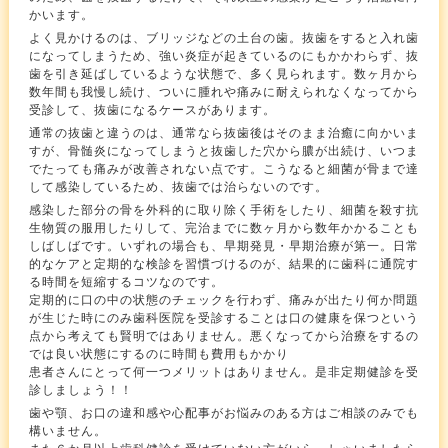
かいます。
よく見かけるのは、ブリッジなどの土台の歯。抜歯をすると入れ歯
になってしまうため、強い炎症が起きているのにもかかわらず、抜
歯を引き延ばしているような状態で、多く見られます。数ヶ月から
数年間も我慢し続け、ついに腫れや痛みに耐えられなくなってから
受診して、抜歯になるケースがあります。
通常の抜歯と違うのは、通常なら抜歯後はそのまま治癒に向かいま
すが、骨髄炎になってしまうと抜歯した穴から膿が出続け、いつま
でたっても痛みが改善されない点です。こうなると細菌が骨まで達
して感染しているため、抜歯では治らないのです。
感染した部分の骨を外科的に取り除く手術をしたり、細菌を殺す抗
生物質の服用したりして、完治までに数ヶ月から数年かかることも
しばしばです。いずれの場合も、早期発見・早期治療が第一。日常
的なケアと定期的な検診を習慣づけるのが、結果的に歯科に通院す
る時間を短縮するコツなのです。
定期的に口の中の状態のチェックを行わず、痛みが出たり何か問題
が生じた時にのみ歯科医院を受診することは口の健康を保つという
点から考えても賢明ではありません。悪くなってから治療をするの
では良い状態にするのに時間も費用もかかり
患者さんにとって何一つメリットはありません。是非定期健診を受
診しましょう！！
歯や顎、お口の違和感や心配事がお悩みのある方はご相談のみでも
構いません。