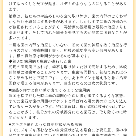
けてゆっくりと炎症が起き、オデキのようなものになることがあり
ます。
治療は、被せものや詰めものを全て取り除き、歯の内部のごくわず
かな汚れを綺麗にする必要があります。しかしすでに歯の内部の形
が修正されていることが多く、再治療の難易度は最初の治療よりも
高まります。そして汚れた部分を発見するのが非常に困難なことが
多いのです。
一度も歯の内部を治療していない、初めて歯の神経を抜く治療を行
う時の方が、治療時間も短く、術後の成功率も高い傾向がありま
す。根の再治療は時間がかかるのが基本です。
◆第3位 歯周病と虫歯が進行した歯
初期の歯周病であれば、歯石を取り除くだけで完治するため、比較
的簡単に治癒することができます。虫歯も同様で、初期であれば小
さく詰めるだけで完了です。しかしあるラインを超えると急に治療
回数が増える傾向があります。目安になるのは次の状態です。
■歯茎を押すと白い膿が出てくるような歯周病
歯茎を指で押した時に歯の周囲から白い膿が出てくるような状態。
すでに歯石が歯の周囲のポケットと呼ばれる溝の奥の方に入り込ん
でいるケースが多いです。特に奥歯は、根が3本に枝分かれしてい
ることが多く、枝分かれの分岐部分になる歯石は、取り除くのに時
間がかかります。
■ズキズキ痛むような自覚症状がある虫歯
すでにズキズキ痛むなどの自覚症状がある場合には要注意。歯の神
経にまで虫歯が達している可能性があります。虫歯の治療では、歯