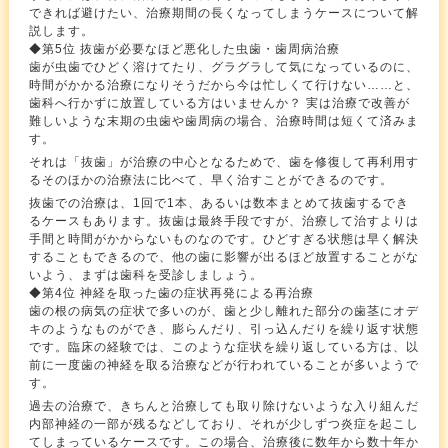
できれば避けたい、治療期間の長くなってしまうケースについて解
説します。
◆第5位 抜歯が必要なほど悪化した虫歯・歯周病治療
歯が虫歯でひどく溶けてたり、グラグラして気になっているのに、
時間がかかる治療になりそうだから今は忙しくて行けない……と、
歯科へ行かずに放置している方はいませんか？ 実は治療で改善が
難しいような末期の虫歯や歯周病の場合、治療時間は短くて済みま
す。
それは「抜歯」が治療の中心となるためで、歯を修復して再利用す
るそのほかの治療法に比べて、早く治すことができるのです。
抜歯での治療は、1回で1本、あるいは数本まとめて抜歯するでき
るケースもあります。抜歯は最終手段ですが、治療して治すよりは
手間と時間がかからないものなのです。ひどすぎる状態は早く解決
することもできるので、他の歯に影響が出るほど放置することがな
いよう、まずは歯科を受診しましょう。
◆第4位 神経を取った歯の症状再発による再治療
歯の根の病気の症状で多いのが、歯と少し離れた部分の歯茎にオデ
キのようなものができ、膨らんだり、引っ込んだりを繰り返す状態
です。臨床の経験では、このような症状を繰り返している方は、以
前に一度歯の神経を取る治療などが行われていることが多いようで
す。
過去の治療で、きちんと治療しても取り除けないような入り組んだ
内部神経の一部が残るなどしており、それが少しずつ炎症を起こし
てしまっているケースです。この場合、治療後に数年から数十年か