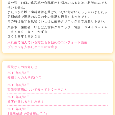
歯や顎、お口の違和感や心配事がお悩みのある方はご相談のみでも
構いません。
また６か月以上歯科健診を受けていない方がいらっしゃいましたら
定期健診で現状のお口の中の状況を把握するべきです。
その時は是非お気軽にいしはた歯科クリニックまでお越し下さい。
久喜市 歯医者 いしはた歯科クリニック 電話 ０４８０－２４
－６４８０ Ｄｒ かずき
２０１８年１０月２日
入れ歯で悩んでいる方にもお勧めのコンフォート義歯
ブリッジを入れたケースの歯磨き
医院からのお知らせ
2019年4月8日
知樹くんの入学式(^-^)
2019年4月3日
緊張型頭痛について知っておくべきこと
2019年3月8日
歯茎が腫れるとしみる！
2019年3月6日
3歳児健診で保健所に(^-^)