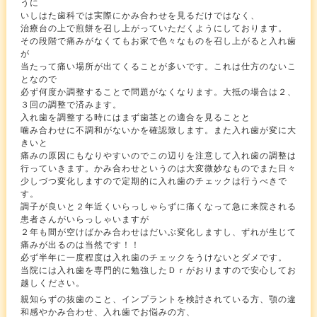
うに
いしはた歯科では実際にかみ合わせを見るだけではなく、
治療台の上で煎餅を召し上がっていただくようにしております。
その段階で痛みがなくてもお家で色々なものを召し上がると入れ歯
が
当たって痛い場所が出てくることが多いです。これは仕方のないこ
となので
必ず何度か調整することで問題がなくなります。大抵の場合は２、
３回の調整で済みます。
入れ歯を調整する時にはまず歯茎との適合を見ることと
噛み合わせに不調和がないかを確認致します。また入れ歯が変に大
きいと
痛みの原因にもなりやすいのでこの辺りを注意して入れ歯の調整は
行っていきます。かみ合わせというのは大変微妙なものでまた日々
少しづつ変化しますので定期的に入れ歯のチェックは行うべきで
す。
調子が良いと２年近くいらっしゃらずに痛くなって急に来院される
患者さんがいらっしゃいますが
２年も間が空けばかみ合わせはだいぶ変化しますし、ずれが生じて
痛みが出るのは当然です！！
必ず半年に一度程度は入れ歯のチェックをうけないとダメです。
当院には入れ歯を専門的に勉強したＤｒがおりますので安心してお
越しください。
親知らずの抜歯のこと、インプラントを検討されている方、顎の違
和感やかみ合わせ、入れ歯でお悩みの方、