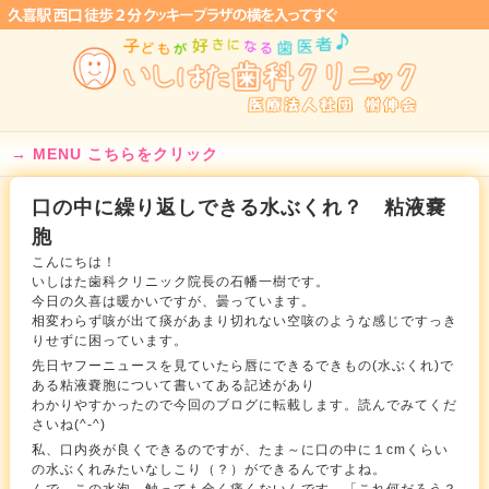
MENU こちらをクリック
口の中に繰り返しできる水ぶくれ？ 粘液嚢
胞
こんにちは！
いしはた歯科クリニック院長の石幡一樹です。
今日の久喜は暖かいですが、曇っています。
相変わらず咳が出て痰があまり切れない空咳のような感じですっき
りせずに困っています。
先日ヤフーニュースを見ていたら唇にできるできもの(水ぶくれ)で
ある粘液嚢胞について書いてある記述があり
わかりやすかったので今回のブログに転載します。読んでみてくだ
さいね(^-^)
私、口内炎が良くできるのですが、たま～に口の中に１cmくらい
の水ぶくれみたいなしこり（？）ができるんですよね。