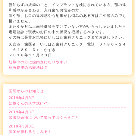
親知らずの抜歯のこと、インプラントを検討されている方、顎の違
和感やかみ合わせ、入れ歯でお悩みの方、
歯や顎、お口の違和感や心配事がお悩みのある方はご相談のみでも
構いません。
また６か月以上歯科健診を受けていない方がいらっしゃいましたら
定期健診で現状のお口の中の状況を把握するべきです。
その時は是非お気軽にいしはた歯科クリニックまでお越し下さい。
久喜市 歯医者 いしはた歯科クリニック 電話 ０４８０－２４
－６４８０ Ｄｒ かずき
２０１８年１１月２０日
妊娠中の方は歯肉炎になりやすい
粘液嚢胞の治療法は？
医院からのお知らせ
2019年4月8日
知樹くんの入学式(^-^)
2019年4月3日
緊張型頭痛について知っておくべきこと
2019年3月8日
歯茎が腫れるとしみる！