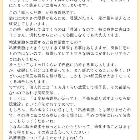
にたまって袋みたいに膨らんでしまいます。
この「膨らんだ袋」が粘液嚢胞です。
袋には大きさの限界があるため、唾液がたまり一定の量を超えると
破裂してしまいます。
この時、破裂して出てくるのは「唾液」なので、特に身体に害はあ
りません。潰れたからといって心配しなくても大丈夫ですよ。
粘液嚢胞を放置すると自然治癒するの？
粘液嚢胞は大きくなりすぎて破裂する事はありますが、身体に悪い
ものではないので、放置していても大きな病気に変化したりするこ
とはありません。
放っといても１ヵ月くらいで自然に治癒する事もあります。
が、破裂した部分は１度治っても、また膨れてくることが多く、ひ
どい人は何度も再発を繰り返し、しかもその都度袋が大きくなって
くる場合もあります。
ですので、個人的には「１ヵ月くらい放置して様子見。その後治ら
ないのであれば病院受診」。
もしくは、「１度粘液嚢胞が治っても、再発を繰り返すようなら病
院受診」という方法がおすすめです。
もちろん、唇の水ぶくれが必ずしも「粘液嚢胞」とは限りませんの
で、その他に気になる症状がある場合は、早めに病院に行って診察
してもらってくださいね。
ちなみに粘液嚢胞を放っといたからといって、癌化することはまず
有り得ません。その点は安心してください！
粘液嚢胞についてよくわかりますね(^-^)