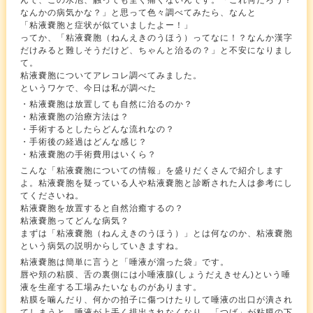
んで、この水泡、触っても全く痛くないんです。「これ何だろう？
なんかの病気かな？」と思って色々調べてみたら、なんと
「粘液嚢胞と症状が似ていましたよー！」
ってか、「粘液嚢胞（ねんえきのうほう）ってなに！？なんか漢字
だけみると難しそうだけど、ちゃんと治るの？」と不安になりまし
て。
粘液嚢胞についてアレコレ調べてみました。
というワケで、今日は私が調べた
・粘液嚢胞は放置しても自然に治るのか？
・粘液嚢胞の治療方法は？
・手術するとしたらどんな流れなの？
・手術後の経過はどんな感じ？
・粘液嚢胞の手術費用はいくら？
こんな「粘液嚢胞についての情報」を盛りだくさんで紹介します
よ。粘液嚢胞を疑っている人や粘液嚢胞と診断された人は参考にし
てくださいね。
粘液嚢胞を放置すると自然治癒するの？
粘液嚢胞ってどんな病気？
まずは「粘液嚢胞（ねんえきのうほう）」とは何なのか、粘液嚢胞
という病気の説明からしていきますね。
粘液嚢胞は簡単に言うと「唾液が溜った袋」です。
唇や頬の粘膜、舌の裏側には小唾液腺(しょうだえきせん)という唾
液を生産する工場みたいなものがあります。
粘膜を噛んだり、何かの拍子に傷つけたりして唾液の出口が潰され
てしまうと、唾液が上手く排出されなくなり、「つば」が粘膜の下