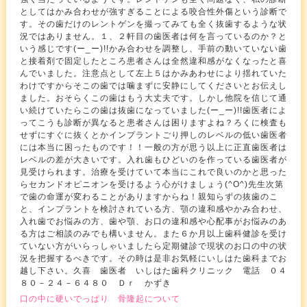
としてはかみ合わせが強すぎることによる咬合性外傷という診断で
す。その歯だけのレントゲンを撮ってみても全く抜歯するような状
況ではありません。１、２軒目の歯医者は何を言っているのか？と
いう感じです(ー_ー)!!かみ合わせを調整し、手前の動いていない歯
と接着剤で固定したところ患者さんは全然違和感がなくなったと喜
んでいました。注意点として左上５はかみあわせにより揺れていた
わけですからそこの歯では噛まずに安静にしてくださいとお伝えし
ました。おそらくこの歯はもう大丈夫です。しかし他院を信じて通
い続けていたらこの歯は抜歯になっていました(ー_ー)!!歯医者によ
ってこうも診断が異なると患者さんは困りますよね？ろくに検査も
せずにすぐに抜くとかインプラントごり押しのレベルの低い歯医者
には本当に困ったものです！！一般の方が思う以上に正直歯医者は
レベルの差が大きいです。入れ歯もひどいのを作っている歯医者が
見受けられます。治療を受けていて本当にこれで良いのかと思った
らセカンドオピニオンを受けるよう心がけましょう(^O^)先生次第
で歯の命運が変わることがありますからね！親知らずの抜歯のこ
と、インプラントを検討されている方、顎の違和感やかみ合わせ、
入れ歯でお悩みの方、歯や顎、お口の違和感や心配事がお悩みのあ
る方はご相談のみでも構いません。また６か月以上歯科健診を受け
ていない方がいらっしゃいましたら定期健診で現状のお口の中の状
況を把握するべきです。その時は是非お気軽にいしはた歯科までお
越し下さい。久喜 歯医者 いしはた歯科クリニック 電話 ０４
８０－２４－６４８０ Ｄｒ かずき
口の中に硬いでっぱり 骨隆起について