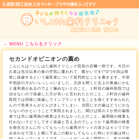
MENU こちらをクリック
セカンドオピニオンの薦め
こんにちは！いしはた歯科クリニック院長の石幡一樹です。今日の
久喜は先日以来の春の空気に覆われて、暖かいです(^O^)今回は簡
単に抜歯するという歯医者について批判的なことを書きます。午前
中初診の方がいらっしゃいました。主訴を聞くと左上の奥歯にかむ
と違和感があるのでよく噛めないとのこと。１軒目の歯科医院では
治せないので抜歯した方が良いと言われたとのこと。２軒目の歯科
医院では同様に抜歯してインプラントすることを強くすすめられた
んので患者さんがどんびきしてしまい、当院にその歯はどうにかな
らないのかということで来院されました。聞けば前の２か所の歯医
者では共に歯周病の検査はされなかったとのこと。歯周病の検査も
行わないでどうしてすぐ抜歯と言えるのでしょうか？歯周病の検査
を衛生士さんに行ってもらったら歯周ポケットの深さは４ミリでか
み合わせて頂くと横に下あごの動かしてもらった時にその歯は特に
強く当たっているようです。レントゲンも全く問題なく、私の診断