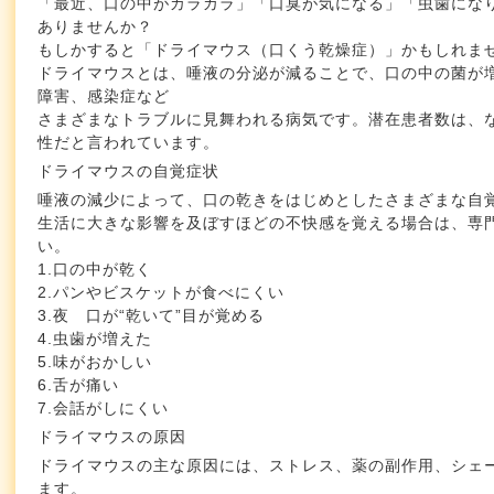
「最近、口の中がカラカラ」「口臭が気になる」「虫歯にな
ありませんか？
もしかすると「ドライマウス（口くう乾燥症）」かもしれま
ドライマウスとは、唾液の分泌が減ることで、口の中の菌が
障害、感染症など
さまざまなトラブルに見舞われる病気です。潜在患者数は、
性だと言われています。
ドライマウスの自覚症状
唾液の減少によって、口の乾きをはじめとしたさまざまな自
生活に大きな影響を及ぼすほどの不快感を覚える場合は、専
い。
1.口の中が乾く
2.パンやビスケットが食べにくい
3.夜 口が“乾いて”目が覚める
4.虫歯が増えた
5.味がおかしい
6.舌が痛い
7.会話がしにくい
ドライマウスの原因
ドライマウスの主な原因には、ストレス、薬の副作用、シェ
ます。