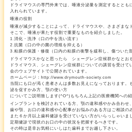
ドライマウスの専門外来では、唾液分泌量を測定するととも
入れられています。
唾液の役割
唾液が減少することによって、ドライマウスや、さまざまな
そこで、唾液が果たす役割で重要なものを紹介しました。
1.消化・洗浄（口の中を洗い流す）
2.抗菌（口の中の菌の増殖を抑える）
3.粘膜の保護・修復（口内の粘膜の衝撃を緩和し、傷ついた
ドライマウスかなと思ったら シェーグレン症候群かなとお
ドライマウス、シェーグレン症候群についての講習を受けて
会のウェブサイトで公開されています。
ホームページ：http://www.drymouth-society.com
当院にも口が渇く患者さんは多数お見えになっております。
泌を促すかみ方、顎の使い方
についてご説明致します(^O^)もちろん上記の医療機関への
インプラントを検討されている方、顎の違和感やかみ合わせ
歯や顎、お口の違和感や心配事がお悩みのある方はご相談の
また６か月以上歯科健診を受けていない方がいらっしゃいま
定期健診で現状のお口の中の状況を把握するべきです。
その時は是非お気軽にいしはた歯科までお越し下さい。