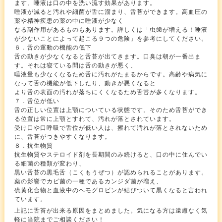
ます。唾液は口の中を洗い流す効果があります。
唾液が減ると汚れや細菌が舌に溜まり、舌苔ができます。高血圧の
薬や精神疾患の薬の中に唾液が少なく
なる副作用があるものもあります。詳しくは「虫歯が増える！唾液
が少ないことによって起こる９つの危険」を参考にしてください。
６．舌の運動の機能の低下
舌の動きが少なくなると舌苔が出てきます。口臭は朝が一番出ま
す。それは寝ている間は舌の動きが悪く、
唾液量も少なくなるため舌に汚れがたまるからです。高齢や病気に
なって舌の機能が低下したり、動きが悪くなると
より舌の表面の汚れが落ちにくくなるため舌苔が多くなります。
７．舌位が低い
舌の正しい位置は上顎についている状態です。そのため舌苔ができ
る位置は常に上顎とすれて、汚れが落とされています。
受け口や口呼吸で舌位が低い人は、擦れて汚れが落とされないため
に、舌苔がつきやすくなります。
８．抗生物質
抗生物質やステロイド剤を長期間のみ続けると、口の中に住んでい
る細菌の種類が変わり、
黒い舌苔の黒毛舌（こくもうぜつ）が認められることがあります。
薬の影響でカビ菌の一種であるカンジダ菌が増え、
硫黄化合物と血液中のヘモグロビンが結びついて黒くなると言われ
ています。
上記に舌苔が出来る原因をまとめました。気になる方は遠慮なく気
軽に当院までご相談ください！