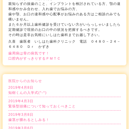
親知らずの抜歯のこと、インプラントを検討されている方、顎の違
和感やかみ合わせ、入れ歯でお悩みの方、
歯や顎、お口の違和感や心配事がお悩みのある方はご相談のみでも
構いません。
また６か月以上歯科健診を受けていない方がいらっしゃいましたら
定期健診で現状のお口の中の状況を把握するべきです。
その時は是非お気軽にいしはた歯科までお越し下さい。
久喜 歯医者 いしはた歯科クリニック 電話 ０４８０－２４－
６４８０ Ｄｒ かずき
歯周病は骨の病気です！
口腔内がすっきりするＰＭＴＣ
医院からのお知らせ
2019年4月8日
知樹くんの入学式(^-^)
2019年4月3日
緊張型頭痛について知っておくべきこと
2019年3月8日
歯茎が腫れるとしみる！
2019年3月6日