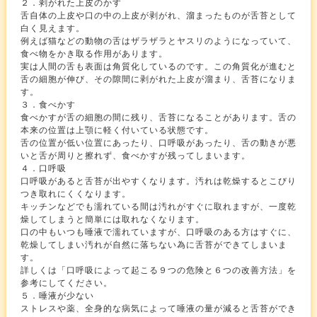
２．剥がれた上皮のかす
舌自体の上皮や口の中の上皮が剥がれ、溜まったものが舌苔として
白く見えます。
例えば猫などの動物の舌はザラザラとヤスリのようになっていて、
食べ物をかき取る作用があります。
実は人間の舌も表面は角質化しているのです。この角質化が進むと
舌の細胞が伸び、その隙間に剥がれた上皮が溜まり、舌苔になりま
す。
３．食べかす
食べかすが舌の細胞の間に残り、舌苔になることがあります。舌の
本来の位置は上顎に軽く付いている状態です。
舌の位置が低い位置にあったり、口呼吸があったり、舌の動きが悪
いと舌が周りと擦れず、食べかすが残ってしまいます。
４．口呼吸
口呼吸があると舌苔が出やすくなります。汚れは乾燥するとこびり
つき取れにくくなります。
キッチンなどでも濡れている間は汚れがすぐに取れますが、一度乾
燥してしまうと簡単には取れなくなります。
口の中もいつも唾液で濡れていますが、口呼吸のある方はすぐに、
乾燥してしまい汚れが自然に落ちない為に舌苔ができてしまいま
す。
詳しくは「口呼吸によって起こる９つの危険と６つの改善方法」を
参考にしてください。
５．唾液が少ない
ストレスや薬、全身的な病気によって唾液の量が減ると舌苔ができ