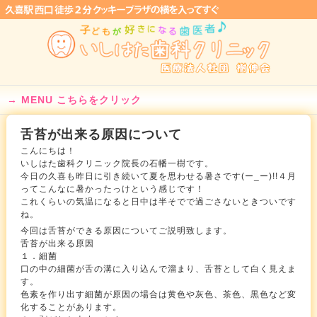
MENU こちらをクリック
舌苔が出来る原因について
こんにちは！
いしはた歯科クリニック院長の石幡一樹です。
今日の久喜も昨日に引き続いて夏を思わせる暑さです(ー_ー)!!４月
ってこんなに暑かったっけという感じです！
これくらいの気温になると日中は半そでで過ごさないときついです
ね。
今回は舌苔ができる原因についてご説明致します。
舌苔が出来る原因
１．細菌
口の中の細菌が舌の溝に入り込んで溜まり、舌苔として白く見えま
す。
色素を作り出す細菌が原因の場合は黄色や灰色、茶色、黒色など変
化することがあります。