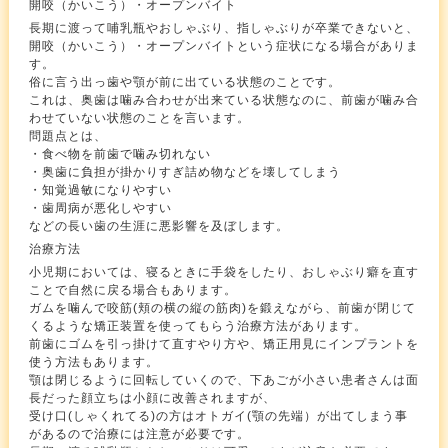
開咬（かいこう）・オープンバイト
長期に渡って哺乳瓶やおしゃぶり、指しゃぶりが卒業できないと、
開咬（かいこう）・オープンバイトという症状になる場合がありま
す。
俗に言う出っ歯や顎が前に出ている状態のことです。
これは、奥歯は噛み合わせが出来ている状態なのに、前歯が噛み合
わせていない状態のことを言います。
問題点とは、
・食べ物を前歯で噛み切れない
・奥歯に負担が掛かりすぎ詰め物などを壊してしまう
・知覚過敏になりやすい
・歯周病が悪化しやすい
などの長い歯の生涯に悪影響を及ぼします。
治療方法
小児期においては、寝るときに手袋をしたり、おしゃぶり癖を直す
ことで自然に戻る場合もあります。
ガムを噛んで咬筋(頬の横の縦の筋肉)を鍛えながら、前歯が閉じて
くるような矯正装置を使ってもらう治療方法があります。
前歯にゴムを引っ掛けて直すやり方や、矯正用見にインプラントを
使う方法もあります。
顎は閉じるように回転していくので、下あごが小さい患者さんは面
長だった顔立ちは小顔に改善されますが、
受け口(しゃくれてる)の方はオトガイ(顎の先端）が出てしまう事
があるので治療には注意が必要です。