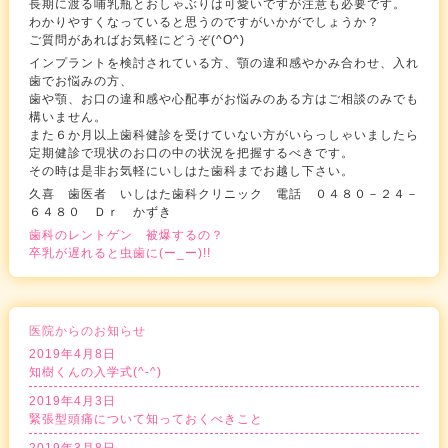
長期に渡る哺乳瓶とおしゃぶりは可愛いですが注意も必要です。
わかりやすくなっていると思うのですがいかがでしょうか？
ご質問があればお気軽にどうぞ(^O^)
インプラントを検討されている方、顎の違和感やかみ合わせ、入れ
歯でお悩みの方、
歯や顎、お口の違和感や心配事がお悩みのある方はご相談のみでも
構いません。
また６か月以上歯科健診を受けていない方がいらっしゃいましたら
定期健診で現状のお口の中の状況を把握するべきです。
その時は是非お気軽にいしはた歯科までお越し下さい。
久喜 歯医者 いしはた歯科クリニック 電話 ０４８０－２４－
６４８０ Ｄｒ かずき
歯科のレントゲン 被爆するの？
卒乳が遅れると虫歯に(ー_ー)!!
医院からのお知らせ
2019年4月8日
知樹くんの入学式(^-^)
2019年4月3日
緊張型頭痛について知っておくべきこと