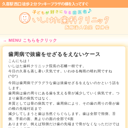
MENU こちらをクリック
歯周病で抜歯をせざるをえないケース
こんにちは！
いしはた歯科クリニック院長の石幡一樹です。
今日の久喜も蒸し暑い天気です。いわゆる梅雨の晴れ間ですね
(^O^)
今回は歯周病でグラグラな歯は抜歯せざるをえないのかという話を
します。
歯周病は歯の周りにある歯を支える骨が減少していく病気です。つ
まり歯茎の病気ではなく、
本質としては骨の病気です。歯周病により、その歯の周りの骨が歯
の根の先端付近まで
減少してしまうと歯は当然ぐらぐらします。歯は全部で頬側、舌
側、手前の面、奥よりの面の全部で4面
ありますが、例えば頬側だけ歯の先端まで骨がなくなっただけでは