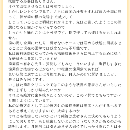
抜歯する必要はありません。
オペで回復させることは可能でしょう。
しかしレントゲンで見て、さらに歯茎の検査をすれば歯の全周に渡
って、骨が歯の根の先端まで減少して
しまっていることは明確にわかります。先ほど書いたようにこの状
態になると歯がぐらぐらするので
しっかりと噛むことは不可能です。指で押しても抜けるかもしれま
せん。
歯の周り全周にわたり、骨がないケースでは噛める状態に回復させ
ることは現在の医学では残念ながら不可能です。
私は歯科医師になってからも治療技術をさらに向上するために様々
な研修会は参加していますが
歯周病の有名な先生に質問してもみなこういいます。進行しすぎた
歯周病は抜歯するほかない。中程度の歯周病であれば
良い状態に戻すことは可能である。何人かのDrに聞きましたが、
答えはみな同じです。
いしはた歯科クリニックではこのような状況の患者さんがいらした
時にまずしっかり噛みたいのか
それとも絶対に歯を抜きたくないのか、この２択でどちらですか？
と聞くようにしています。
私の治療方針としては治療方針の最終決断は患者さんがするべきで
あると考えておりますので、抜歯するのか
それとも抜歯しないのかという結論は患者さんに決めてもらうよう
にしております。もし抜歯しないとどのようなリスクがあるのかも
説明します。具体的には引き続きその部位でしっかり噛むことは不