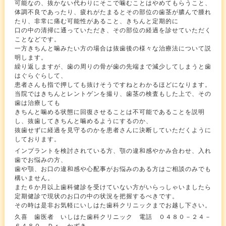
可能なの、抜かない代わりにそこで噛むことはやめてもらうこと、
体調不良であったり、疲れがたまるとその部位の歯茎が膿んで腫れ
たり、非常に痛む可能性があること、きちんと定期的に
口の中の清掃に通っていただき、その部位の経過を診せていただく
ことなどです。
一方きちんと噛みたい方の場合は抜歯後の様々な治療法について説
明します。
繰り返しますが、歯の周りの骨が歯の先端まで減少してしまうと歯
はぐらぐらして、
患者さんも指で押しても抜けそうですねとわかるほどになります。
当院ではきちんとレントゲンを撮り、歯茎の検査もした上で、その
歯は治療しても
きちんと噛める状態に回復させることは不可能であることを説明
し、抜歯してきちんと噛めるようにするのか、
抜歯せずに経過を見守るのかを患者さんに決断していただくように
しております。
インプラントを検討されている方、顎の違和感やかみ合わせ、入れ
歯でお悩みの方、
歯や顎、お口の違和感や心配事がお悩みのある方はご相談のみでも
構いません。
また６か月以上歯科健診を受けていない方がいらっしゃいましたら
定期健診で現状のお口の中の状況を把握するべきです。
その時は是非お気軽にいしはた歯科クリニックまでお越し下さい。
久喜 歯医者 いしはた歯科クリニック 電話 ０４８０－２４－