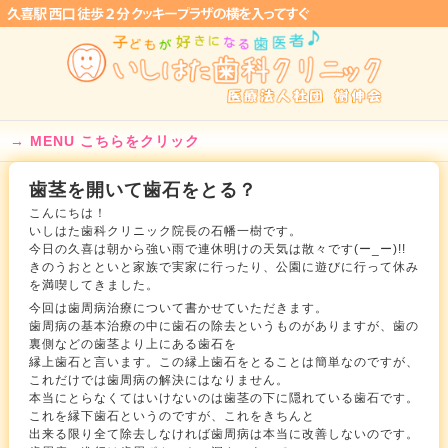
MENU こちらをクリック
歯茎を開いて歯石をとる？
こんにちは！
いしはた歯科クリニック院長の石幡一樹です。
今日の久喜は朝から強い雨で連休明けの天気は散々です(ー_ー)!!
きのうおとといと家族で実家に行ったり、公園に遊びに行って休み
を満喫してきました。
今回は歯周病治療について書かせていただきます。
歯周病の基本治療の中に歯石の除去というものがありますが、歯の
裏側などの歯茎より上にある歯石を
縁上歯石と言います。この縁上歯石をとることは簡単なのですが、
これだけでは歯周病の解決にはなりません。
本当にとらなくてはいけないのは歯茎の下に隠れている歯石です。
これを縁下歯石というのですが、これをきちんと
出来る限り全て除去しなければ歯周病は本当に改善しないのです。