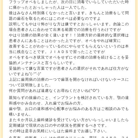
フラップオペをしましたが、次の日に消毒でいらしていただいた時
に痛かったとおっしゃった人は一人でした。
後はみなさん特別痛くなかったと言います。きちんと治療をして問
題の歯石を取るためにはこのオペは必要なのですよ
説明してもやはり怖がりな方は嫌ですとおっしゃいます。勿論この
場合患者さんに合わせて出来る範囲での治療を行うわけですが
やはり治療の効果が全く違います！！治療方針の最終的な選択権は
患者さんにあることはわかった上ですが、オペをやれば確実に
改善することがわかっているのにやらせてもらえないというのは本
当に残念なことです。ＪＩＡＤＳで習ったことですが
オペをするべき状況でオペをせずにその後の治療を続けることを妥
協的メンテナンスと言うらしいです。
妥協的って嫌な言葉ですが患者さんの選択がそれであれば仕方がな
いですよね”(-“”-)”
上記に歯周病の治療の一つで歯茎を開かなければいけないケースに
ついて説明致しました。
何か質問があれば遠慮なくお尋ねくださいね(^O^)
親知らずの抜歯のこと、インプラントを検討されている方、顎の違
和感やかみ合わせ、入れ歯でお悩みの方、
歯や顎、お口の違和感や心配事がお悩みのある方はご相談のみでも
構いません。
また６か月以上歯科健診を受けていない方がいらっしゃいましたら
定期健診で現状のお口の中の状況を把握するべきです。
その時は是非お気軽にいしはた歯科までお越し下さい。