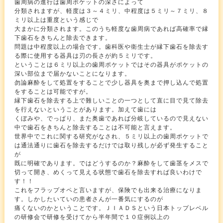
歯周病の進行は歯周ポケットの深さによって
分類されますが、軽度は３～４ミリ、中程度は５ミリ～７ミリ、８
ミリ以上は重度という感じで
大まかに分類されます。このうち軽度な歯周病であれば高確率で縁
下歯石をきちんと除去できます。
問題は中程度以上の場合です。歯科医や衛生士が縁下歯石を除去す
る際に使用する器具は刃の長さが約５ミリです。
ということは６ミリ以上の歯周ポケットではその器具がポケットの
深い部位まで届かないことになります。
勿論麻酔をして処置をすることで少し器具を奥まで押し込んで処置
をすることは可能ですが。
縁下歯石を除去する上で難しいことの一つとして直に目で見て除去
を行えないということがあります。加えて歯には
くぼみや、でっぱり、また奥歯であれば分岐しているので見えない
中で歯石をきちんと除去することは不可能と言えます。
世界中でこれに関する研究がなされ、５ミリ以上の歯周ポケットで
は通法通りに歯石を除去するだけでは取り残しが必ず発生すること
が
既に明確であります。ではどうするのか？麻酔をして歯茎をメスで
切って開き、めくって見える状態で歯石を除去すれば良いわけで
す！！
これをフラップオペと言いますが、保険でも出来る治療になりま
す。しかしたいていの患者さんが一番気にするのが
痛くないのかということです。ＪＩＡＤＳという日本トップレベル
の研修会で研修を受けてから半年間で１０症例以上の