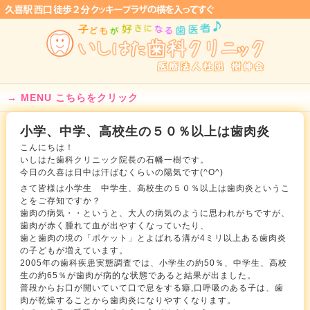
MENU こちらをクリック
小学、中学、高校生の５０％以上は歯肉炎
こんにちは！
いしはた歯科クリニック院長の石幡一樹です。
今日の久喜は日中は汗ばむくらいの陽気です(^O^)
さて皆様は小学生 中学生、高校生の５０％以上は歯肉炎というこ
とをご存知ですか？
歯肉の病気・・というと、大人の病気のように思われがちですが、
歯肉が赤く腫れて血が出やすくなっていたり、
歯と歯肉の境の「ポケット」とよばれる溝が4ミリ以上ある歯肉炎
の子どもが増えています。
2005年の歯科疾患実態調査では、小学生の約50％、中学生、高校
生の約65％が歯肉が病的な状態であると結果が出ました。
普段からお口が開いていて口で息をする癖,口呼吸のある子は、歯
肉が乾燥することから歯肉炎になりやすくなります。