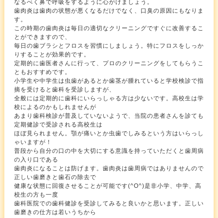
なるべく鼻で呼吸をするように心がけましょう。
歯肉炎は歯肉の状態が悪くなるだけでなく、口臭の原因にもなりま
す。
この時期の歯肉炎は毎日の適切なクリーニングですぐに改善するこ
とができますので、
毎日の歯ブラシとフロスを習慣にしましょう。特にフロスをしっか
りすることが効果的です。
定期的に歯医者さんに行って、プロのクリーニングをしてもらうこ
ともおすすめです。
小学生や中学生は虫歯があるとか歯茎が腫れていると学校検診で指
摘を受けると歯科を受診しますが、
全般には定期的に歯科にいらっしゃる方は少ないです。高校生は学
校によるのかもしれませんが
あまり歯科検診が普及していないようで、当院の患者さんを診ても
定期健診で受診される高校生は
ほぼ見られません。顎が痛いとか虫歯でしみるという方はいらっし
ゃいますが！
普段から自分の口の中を大切にする意識を持っていただくと歯周病
の入り口である
歯肉炎になることは防げます。歯肉炎は歯周病ではありませんので
正しい歯磨きと歯石の除去で
健康な状態に回復させることが可能です(^O^)是非小学、中学、高
校生の方も一度
歯科医院での歯科健診を受診してみると良いかと思います。正しい
歯磨きの仕方は若いうちから