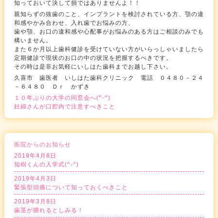
知っておいて決して損ではありませんよ！！
親知らずの抜歯のこと、インプラントを検討されている方、顎の違
和感やかみ合わせ、入れ歯でお悩みの方、
歯や顎、お口の違和感や心配事がお悩みのある方はご相談のみでも
構いません。
また６か月以上歯科健診を受けていない方がいらっしゃいましたら
定期健診で現状のお口の中の状況を把握するべきです。
その時は是非お気軽にいしはた歯科までお越し下さい。
久喜市 歯医者 いしはた歯科クリニック 電話 ０４８０－２４
－６４８０ Ｄｒ かずき
１０年ぶりの大学の同窓会へ(^-^)
妊婦さんが口腔内で注意すべきこと
医院からのお知らせ
2019年4月8日
知樹くんの入学式(^-^)
2019年4月3日
緊張型頭痛について知っておくべきこと
2019年3月8日
歯茎が腫れるとしみる！