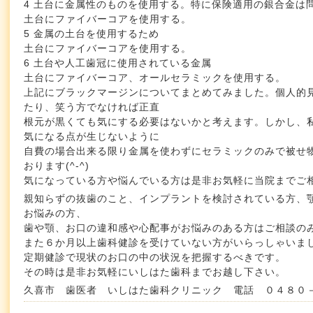
4 土台に金属性のものを使用する。特に保険適用の銀合金は
土台にファイバーコアを使用する。
5 金属の土台を使用するため
土台にファイバーコアを使用する。
6 土台や人工歯冠に使用されている金属
土台にファイバーコア、オールセラミックを使用する。
上記にブラックマージンについてまとめてみました。個人的
たり、笑う方でなければ正直
根元が黒くても気にする必要はないかと考えます。しかし、
気になる点が生じないように
自費の場合出来る限り金属を使わずにセラミックのみで被せ
おります(^-^)
気になっている方や悩んでいる方は是非お気軽に当院までご
親知らずの抜歯のこと、インプラントを検討されている方、
お悩みの方、
歯や顎、お口の違和感や心配事がお悩みのある方はご相談の
また６か月以上歯科健診を受けていない方がいらっしゃいま
定期健診で現状のお口の中の状況を把握するべきです。
その時は是非お気軽にいしはた歯科までお越し下さい。
久喜市 歯医者 いしはた歯科クリニック 電話 ０４８０