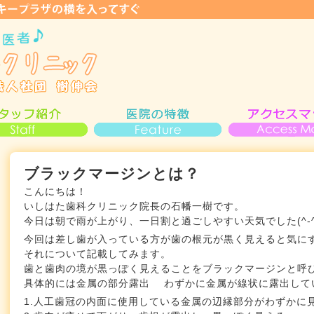
ブラックマージンとは？
こんにちは！
いしはた歯科クリニック院長の石幡一樹です。
今日は朝で雨が上がり、一日割と過ごしやすい天気でした(^-^
今回は差し歯が入っている方が歯の根元が黒く見えると気に
それについて記載してみます。
歯と歯肉の境が黒っぽく見えることをブラックマージンと呼
具体的には金属の部分露出 わずかに金属が線状に露出して
1.人工歯冠の内面に使用している金属の辺縁部分がわずかに