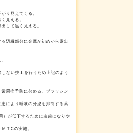
下がり見えてくる。
黒く見える。
溶出して黒く見える。
する辺縁部分に金属が初めから露出
ん。
しない技工を行うため上記のよう
。歯周病予防に努める。ブラッシン
疾患により唾液の分泌を抑制する薬
用）が低下するために虫歯になりや
ＰＭＴCの実施。