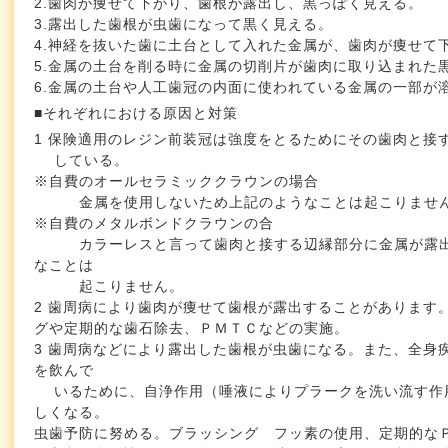
2.歯肉が痩せて下がり、歯根が露出し、黒っぽく見える。
3.露出した歯根が虫歯になって黒く見える。
4.神経を抜いた歯に土台として入れた金属が、歯肉が痩せて
5.金属の土台を削る時に金属の切削片が歯肉に取り込まれた
6.金属の土台や人工歯冠の内面に使われている金属の一部が
■それぞれにおける原因と対策
1 保険適用のレジン前装冠は強度をとるためにその歯肉と接
している。
※自費のオールセラミッククラウンの場合
金属を使用しないため上記のようなことは起こりませ
※自費のメタルボンドクラウンの合
カラーレスと言って歯肉と接する辺縁部分に金属が露出
なことは
起こりません。
2 歯周病により歯肉が痩せて歯根が露出することがあります
グや定期的な歯石除去、ＰＭＴＣなどの実施。
3 歯周病などにより露出した歯根が虫歯になる。また、全身
を飲んで
いるために、自浄作用（唾液によりプラークを洗い流す作
しくなる。
虫歯予防に努める。ブラッシング フッ素の使用、定期的な