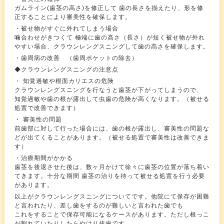
ガムライン(歯茎の高さ)を修正して 歯の長さを揃えたり、形を修
正することにより審美性を確保します。
・被せ物がすぐに外れてしまう場合
噛合わせがきつくて 極端に歯の高さ（長さ）が短く被せ物が外れ
やすい場合、クラウンレングスニングして歯の高さを確保します。
・歯周病の改善 （歯周ポケットの除去）
◆クラウンレングスニングの注意点
・ 知覚過敏や根面カリエスの危険
クラウンレングスニングを行なうと歯茎が下がってしまうので、
知覚過敏や歯の根が露出して虫歯の危険が高くなります。（被せる
処置で改善できます）
・ 審美性の問題
前歯部に対して行った場合には、歯の根が露出し、審美性の問題な
どが出てくることがあります。（被せる処置で審美性は改善できま
す）
・治療期間がかかる
歯茎を後退させた後は、数ヶ月かけて徐々に歯茎の位置が落ち着い
てきます。十分な期間 歯茎の治りを待って被せる処置を行う必要
があります。
以上がクラウンレングスニングについてです。他院にて保存が困難
と言われたり、差し歯をするのが難しいと言われた歯でも
これをすることで保存可能になるケースがあります。ただし根っこ
が割れていたりしたらやはり抜歯です。