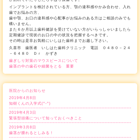
インプラントを検討されている方、顎の違和感やかみ合わせ、入れ
歯でお悩みの方、
歯や顎、お口の違和感や心配事がお悩みのある方はご相談のみでも
構いません。
また６か月以上歯科健診を受けていない方がいらっしゃいましたら
定期健診で現状のお口の中の状況を把握するべきです。
その時は是非お気軽にいしはた歯科までお越し下さい。
久喜市 歯医者 いしはた歯科クリニック 電話 ０４８０－２４
－６４８０ Ｄｒ かずき
歯ぎしり対策のマウスピースについて
歯茎の中の歯石や細菌をとる 重要
医院からのお知らせ
2019年4月8日
知樹くんの入学式(^-^)
2019年4月3日
緊張型頭痛について知っておくべきこと
2019年3月8日
歯茎が腫れるとしみる！