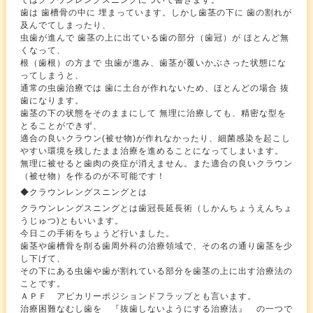
ではクラウンレングスニングについて書きます。
歯は 歯槽骨の中に 埋まっています。しかし歯茎の下に 歯の割れが
及んでてしまったり、
虫歯が進んで 歯茎の上に出ている歯の部分（歯冠）が ほとんど無
くなって、
根（歯根）の方まで 虫歯が進み、歯茎が覆いかぶさった状態にな
ってしまうと、
通常の虫歯治療では 歯に土台が作れないため、ほとんどの場合 抜
歯になります。
歯茎の下の状態をそのままにして 無理に治療しても、精密な型を
とることができず、
適合の良いクラウン(被せ物)が作れなかったり、細菌感染を起こし
やすい環境を残したまま治療を進めることになってしまいます。
無理に被せると歯肉の炎症が消えません。また適合の良いクラウン
（被せ物）を作るのが不可能です！
◆クラウンレングスニングとは
クラウンレングスニングとは歯冠長延長術（しかんちょうえんちょ
うじゅつ)ともいいます。
今日この手術をちょうど行いました。
歯茎や歯槽骨を削る歯周外科の治療領域で、その名の通り歯茎を少
し下げて、
その下にある虫歯や歯が割れている部分を歯茎の上に出す治療法の
ことです。
ＡＰＦ アピカリーポジションドフラップとも言います。
治療困難なむし歯を 『抜歯しないようにする治療法』 の一つで