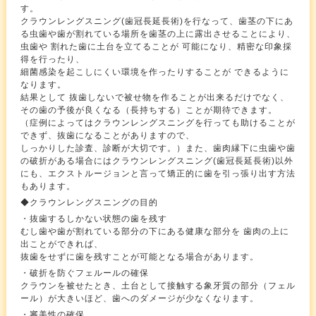
す。
クラウンレングスニング(歯冠長延長術)を行なって、歯茎の下にあ
る虫歯や歯が割れている場所を歯茎の上に露出させることにより、
虫歯や 割れた歯に土台を立てることが 可能になり、精密な印象採
得を行ったり、
細菌感染を起こしにくい環境を作ったりすることが できるように
なります。
結果として 抜歯しないで被せ物を作ることが出来るだけでなく、
その歯の予後が良くなる（長持ちする）ことが期待できます。
（症例によってはクラウンレングスニングを行っても助けることが
できず、抜歯になることがありますので、
しっかりした診査、診断が大切です。）また、歯肉縁下に虫歯や歯
の破折がある場合にはクラウンレングスニング(歯冠長延長術)以外
にも、エクストルージョンと言って矯正的に歯を引っ張り出す方法
もあります。
◆クラウンレングスニングの目的
・抜歯するしかない状態の歯を残す
むし歯や歯が割れている部分の下にある健康な部分を 歯肉の上に
出ことができれば、
抜歯をせずに歯を残すことが可能となる場合があります。
・破折を防ぐフェルールの確保
クラウンを被せたとき、土台として接触する象牙質の部分（フェル
ール）が大きいほど、歯へのダメージが少なくなります。
・審美性の確保