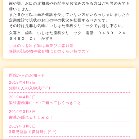
歯や顎、お口の違和感や心配事がお悩みのある方はご相談のみでも
構いません。
また６か月以上歯科健診を受けていない方がいらっしゃいましたら
定期健診で現状のお口の中の状況を把握するべきです。
その時は是非お気軽にいしはた歯科クリニックでお越し下さい。
久喜市 歯科 いしはた歯科クリニック 電話 ０４８０－２４－
６４８０ Ｄｒ かずき
小児の舌を出す癖は歯並びに悪影響
保険の詰め物や被せ物はどのくらい持つの？
医院からのお知らせ
2019年4月8日
知樹くんの入学式(^-^)
2019年4月3日
緊張型頭痛について知っておくべきこと
2019年3月8日
歯茎が腫れるとしみる！
2019年3月6日
3歳児健診で保健所に(^-^)