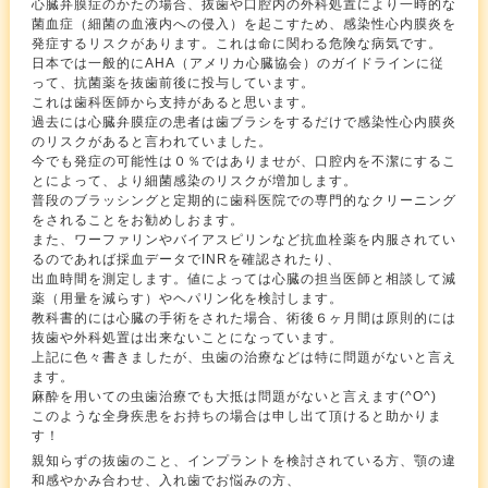
心臓弁膜症のかたの場合、抜歯や口腔内の外科処置により一時的な
菌血症（細菌の血液内への侵入）を起こすため、感染性心内膜炎を
発症するリスクがあります。これは命に関わる危険な病気です。
日本では一般的にAHA（アメリカ心臓協会）のガイドラインに従
って、抗菌薬を抜歯前後に投与しています。
これは歯科医師から支持があると思います。
過去には心臓弁膜症の患者は歯ブラシをするだけで感染性心内膜炎
のリスクがあると言われていました。
今でも発症の可能性は０％ではありませが、口腔内を不潔にするこ
とによって、より細菌感染のリスクが増加します。
普段のブラッシングと定期的に歯科医院での専門的なクリーニング
をされることをお勧めしおます。
また、ワーファリンやバイアスピリンなど抗血栓薬を内服されてい
るのであれば採血データでINRを確認されたり、
出血時間を測定します。値によっては心臓の担当医師と相談して減
薬（用量を減らす）やヘパリン化を検討します。
教科書的には心臓の手術をされた場合、術後６ヶ月間は原則的には
抜歯や外科処置は出来ないことになっています。
上記に色々書きましたが、虫歯の治療などは特に問題がないと言え
ます。
麻酔を用いての虫歯治療でも大抵は問題がないと言えます(^O^)
このような全身疾患をお持ちの場合は申し出て頂けると助かりま
す！
親知らずの抜歯のこと、インプラントを検討されている方、顎の違
和感やかみ合わせ、入れ歯でお悩みの方、