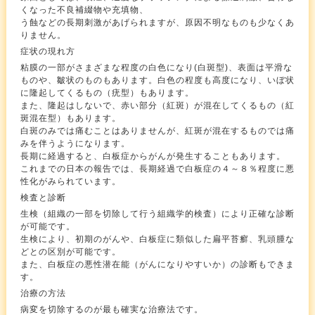
くなった不良補綴物や充填物、
う蝕などの長期刺激があげられますが、原因不明なものも少なくあ
りません。
症状の現れ方
粘膜の一部がさまざまな程度の白色になり(白斑型)、表面は平滑な
ものや、皺状のものもあります。白色の程度も高度になり、いぼ状
に隆起してくるもの（疣型）もあります。
また、隆起はしないで、赤い部分（紅斑）が混在してくるもの（紅
斑混在型）もあります。
白斑のみでは痛むことはありませんが、紅斑が混在するものでは痛
みを伴うようになります。
長期に経過すると、白板症からがんが発生することもあります。
これまでの日本の報告では、長期経過で白板症の４～８％程度に悪
性化がみられています。
検査と診断
生検（組織の一部を切除して行う組織学的検査）により正確な診断
が可能です。
生検により、初期のがんや、白板症に類似した扁平苔癬、乳頭腫な
どとの区別が可能です。
また、白板症の悪性潜在能（がんになりやすいか）の診断もできま
す。
治療の方法
病変を切除するのが最も確実な治療法です。