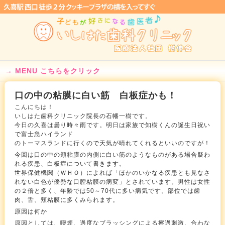
MENU こちらをクリック
口の中の粘膜に白い筋 白板症かも！
こんにちは！
いしはた歯科クリニック院長の石幡一樹です。
今日の久喜は曇り時々雨です。明日は家族で知樹くんの誕生日祝い
で富士急ハイランド
のトーマスランドに行くので天気が晴れてくれるといいのですが！
今回は口の中の頬粘膜の内側に白い筋のようなものがある場合疑わ
れる疾患、白板症について書きます。
世界保健機関（ＷＨＯ）によれば「ほかのいかなる疾患とも見なさ
れない白色が優勢な口腔粘膜の病変」とされています。男性は女性
の２倍と多く、年齢では50～70代に多い病気です。部位では歯
肉、舌、頬粘膜に多くみられます。
原因は何か
原因としては、喫煙、過度なブラッシングによる擦過刺激、合わな