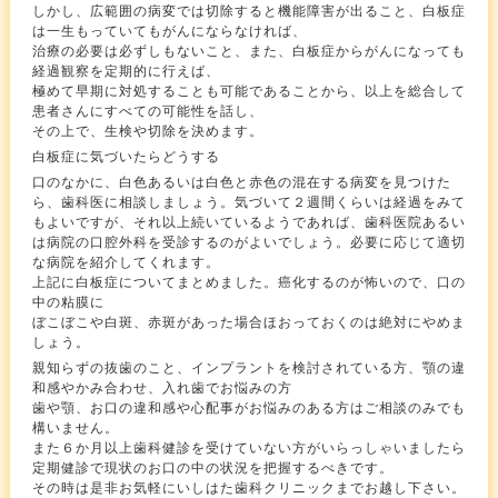
しかし、広範囲の病変では切除すると機能障害が出ること、白板症
は一生もっていてもがんにならなければ、
治療の必要は必ずしもないこと、また、白板症からがんになっても
経過観察を定期的に行えば、
極めて早期に対処することも可能であることから、以上を総合して
患者さんにすべての可能性を話し、
その上で、生検や切除を決めます。
白板症に気づいたらどうする
口のなかに、白色あるいは白色と赤色の混在する病変を見つけた
ら、歯科医に相談しましょう。気づいて２週間くらいは経過をみて
もよいですが、それ以上続いているようであれば、歯科医院あるい
は病院の口腔外科を受診するのがよいでしょう。必要に応じて適切
な病院を紹介してくれます。
上記に白板症についてまとめました。癌化するのが怖いので、口の
中の粘膜に
ぼこぼこや白斑、赤斑があった場合ほおっておくのは絶対にやめま
しょう。
親知らずの抜歯のこと、インプラントを検討されている方、顎の違
和感やかみ合わせ、入れ歯でお悩みの方
歯や顎、お口の違和感や心配事がお悩みのある方はご相談のみでも
構いません。
また６か月以上歯科健診を受けていない方がいらっしゃいましたら
定期健診で現状のお口の中の状況を把握するべきです。
その時は是非お気軽にいしはた歯科クリニックまでお越し下さい。