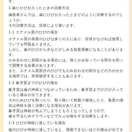
す。
1.歯にひびが入ったときの治療方法
歯医者さんでは、歯にひびが入ったときどのように治療するのでし
ょうか。
その治療方法は、症状により違います。
1-1 エナメル質のひびの場合
エナメル質の表面のひびは多くの人にあり、症状がなければ放置し
ていても問題ありません。
しかし、歯のひびから水などがしみる知覚過敏になることがありま
す。
かみ合わせに原因がある場合には、強くかみ合っている部分を削っ
て調整する必要があります。
また、エナメル質部分のひびでもかみ合わせの部分などの力がかか
る場所では、突然破折することもあります。
1-2 象牙質までのひびの場合
象牙質は歯の神経とつながっているため、象牙質までひびが入って
いると痛みが出てきます。
そのためひびを削ったり、取り除いて樹脂で補強したり、最悪の場
合は神経を抜く治療になる場合があります。
象牙質は神経が死んでしまうともろくなってしまうので、
歯を守るためクラウンなどでかぶせ物をする治療をします。
1-3 ひびが神経に達している場合
歯のひびが神経に達していると、我慢できないほどの痛みが出てき