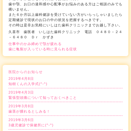
歯や顎、お口の違和感や心配事がお悩みのある方はご相談のみでも
構いません。
また６か月以上歯科健診を受けていない方がいらっしゃいましたら
定期健診で現状のお口の中の状況を把握するべきです。
その時は是非お気軽にいしはた歯科クリニックまでお越し下さい。
久喜市 歯医者 いしはた歯科クリニック 電話 ０４８０－２４
－６４８０ Ｄｒ かずき
仕事中のかみ締めで顎が疲れる
歯に亀裂が入っている時に見られる症状
医院からのお知らせ
2019年4月8日
知樹くんの入学式(^-^)
2019年4月3日
緊張型頭痛について知っておくべきこと
2019年3月8日
歯茎が腫れるとしみる！
2019年3月6日
3歳児健診で保健所に(^-^)