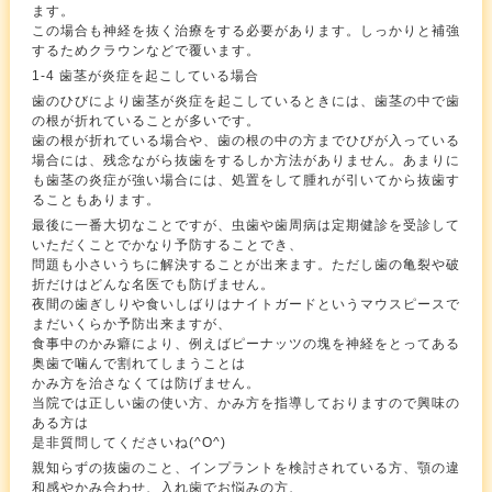
ます。
この場合も神経を抜く治療をする必要があります。しっかりと補強
するためクラウンなどで覆います。
1-4 歯茎が炎症を起こしている場合
歯のひびにより歯茎が炎症を起こしているときには、歯茎の中で歯
の根が折れていることが多いです。
歯の根が折れている場合や、歯の根の中の方までひびが入っている
場合には、残念ながら抜歯をするしか方法がありません。あまりに
も歯茎の炎症が強い場合には、処置をして腫れが引いてから抜歯す
ることもあります。
最後に一番大切なことですが、虫歯や歯周病は定期健診を受診して
いただくことでかなり予防することでき、
問題も小さいうちに解決することが出来ます。ただし歯の亀裂や破
折だけはどんな名医でも防げません。
夜間の歯ぎしりや食いしばりはナイトガードというマウスピースで
まだいくらか予防出来ますが、
食事中のかみ癖により、例えばピーナッツの塊を神経をとってある
奥歯で噛んで割れてしまうことは
かみ方を治さなくては防げません。
当院では正しい歯の使い方、かみ方を指導しておりますので興味の
ある方は
是非質問してくださいね(^O^)
親知らずの抜歯のこと、インプラントを検討されている方、顎の違
和感やかみ合わせ、入れ歯でお悩みの方、