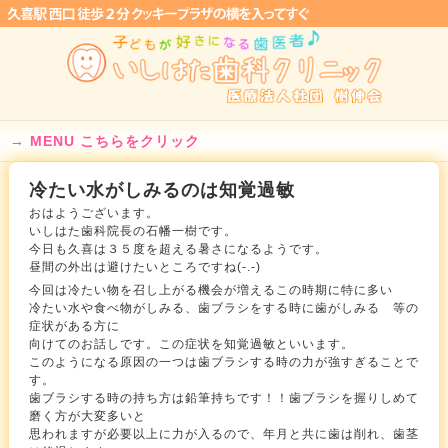
MENU こちらをクリック
冷たい水がしみるのは知覚過敏
おはようございます。
いしはた歯科院長の石幡一樹です。
今日も久喜は３５度を超える暑さになるようです。
昼間の外出は避けたいところですね(-.-)
今回は冷たい物を召し上がる機会が増えるこの時期に特に多い
冷たい水や食べ物がしみる、歯ブラシをする時に歯がしみる 等の
症状がある方に
向けてのお話しです。この症状を知覚過敏といいます。
このようになる原因の一つは歯ブラシする時の力が強すぎることで
す。
歯ブラシする時の持ち方は鉛筆持ちです！！歯ブラシを握りしめて
磨く方が大変多いと
思われますが必要以上に力が入るので、年月と共に歯は削れ、歯茎