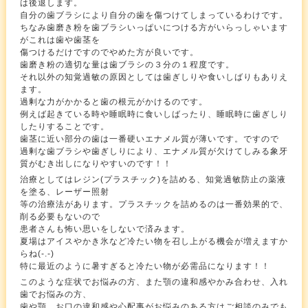
は後退します。
自分の歯ブラシにより自分の歯を傷つけてしまっているわけです。
ちなみ歯磨き粉を歯ブラシいっぱいにつける方がいらっしゃいます
がこれは歯や歯茎を
傷つけるだけですのでやめた方が良いです。
歯磨き粉の適切な量は歯ブラシの３分の１程度です。
それ以外の知覚過敏の原因としては歯ぎしりや食いしばりもありえ
ます。
過剰な力がかかると歯の根元がかけるのです。
例えば起きている時や睡眠時に食いしばったり、睡眠時に歯ぎしり
したりすることです。
歯茎に近い部分の歯は一番硬いエナメル質が薄いです。ですので
過剰な歯ブラシや歯ぎしりにより、エナメル質が欠けてしみる象牙
質がむき出しになりやすいのです！！
治療としてはレジン(プラスチック)を詰める、知覚過敏防止の薬液
を塗る、レーザー照射
等の治療法があります。プラスチックを詰めるのは一番効果的で、
削る必要もないので
患者さんも怖い思いをしないで済みます。
夏場はアイスやかき氷など冷たい物を召し上がる機会が増えますか
らね(-.-)
特に最近のように暑すぎると冷たい物が必需品になります！！
このような症状でお悩みの方、また顎の違和感やかみ合わせ、入れ
歯でお悩みの方、
歯や顎、お口の違和感や心配事がお悩みのある方はご相談のみでも