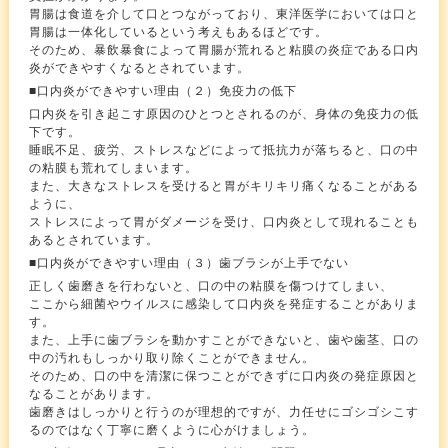
胃腸は食道を介して口とつながっており、東洋医学においては口と
胃腸は一体化しているという考えもあるほどです。
そのため、暴飲暴食によって胃腸が荒れると粘膜の炎症である口内
炎ができやすくなるとされています。
■口内炎ができやすい理由（２）免疫力の低下
口内炎を引き起こす原因のひとつとされるのが、身体の免疫力の低
下です。
睡眠不足、疲労、ストレスなどによって抵抗力が落ちると、口の中
の粘膜も荒れてしまいます。
また、大きなストレスを受けると胃がキリキリ痛くなることがある
ように、
ストレスによって胃がダメージを受け、口内炎として現れることも
あるとされています。
■口内炎ができやすい理由（３）歯ブラシが上手でない
正しく歯磨きを行わないと、口の中の粘膜を傷つけてしまい、
ここから細菌やウイルスに感染して口内炎を発症することがありま
す。
また、上手に歯ブラシを動かすことができないと、歯や歯茎、口の
中の汚れもしっかり取り除くことができません。
そのため、口の中を清潔に保つことができずに口内炎の発症原因と
なることがあります。
歯磨きはしっかりと行うのが理想的ですが、力任せにゴシゴシこす
るのではなく丁寧に磨くように心がけましょう。