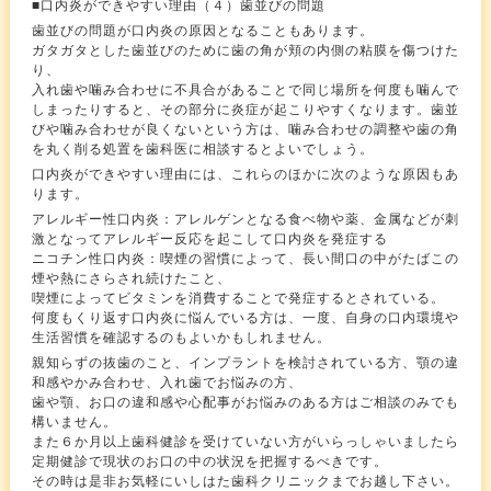
■口内炎ができやすい理由（４）歯並びの問題
歯並びの問題が口内炎の原因となることもあります。
ガタガタとした歯並びのために歯の角が頬の内側の粘膜を傷つけた
り、
入れ歯や噛み合わせに不具合があることで同じ場所を何度も噛んで
しまったりすると、その部分に炎症が起こりやすくなります。歯並
びや噛み合わせが良くないという方は、噛み合わせの調整や歯の角
を丸く削る処置を歯科医に相談するとよいでしょう。
口内炎ができやすい理由には、これらのほかに次のような原因もあ
ります。
アレルギー性口内炎：アレルゲンとなる食べ物や薬、金属などが刺
激となってアレルギー反応を起こして口内炎を発症する
ニコチン性口内炎：喫煙の習慣によって、長い間口の中がたばこの
煙や熱にさらされ続けたこと、
喫煙によってビタミンを消費することで発症するとされている。
何度もくり返す口内炎に悩んでいる方は、一度、自身の口内環境や
生活習慣を確認するのもよいかもしれません。
親知らずの抜歯のこと、インプラントを検討されている方、顎の違
和感やかみ合わせ、入れ歯でお悩みの方、
歯や顎、お口の違和感や心配事がお悩みのある方はご相談のみでも
構いません。
また６か月以上歯科健診を受けていない方がいらっしゃいましたら
定期健診で現状のお口の中の状況を把握するべきです。
その時は是非お気軽にいしはた歯科クリニックまでお越し下さい。