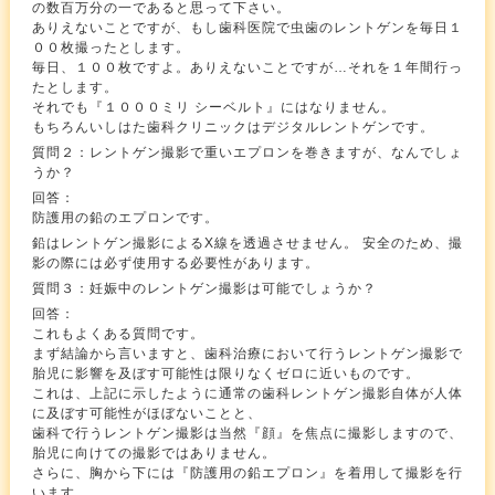
の数百万分の一であると思って下さい。
ありえないことですが、もし歯科医院で虫歯のレントゲンを毎日１
００枚撮ったとします。
毎日、１００枚ですよ。ありえないことですが…それを１年間行っ
たとします。
それでも『１０００ミリ シーベルト』にはなりません。
もちろんいしはた歯科クリニックはデジタルレントゲンです。
質問２：レントゲン撮影で重いエプロンを巻きますが、なんでしょ
うか？
回答：
防護用の鉛のエプロンです。
鉛はレントゲン撮影によるX線を透過させません。 安全のため、撮
影の際には必ず使用する必要性があります。
質問３：妊娠中のレントゲン撮影は可能でしょうか？
回答：
これもよくある質問です。
まず結論から言いますと、歯科治療において行うレントゲン撮影で
胎児に影響を及ぼす可能性は限りなくゼロに近いものです。
これは、上記に示したように通常の歯科レントゲン撮影自体が人体
に及ぼす可能性がほぼないことと、
歯科で行うレントゲン撮影は当然『顔』を焦点に撮影しますので、
胎児に向けての撮影ではありません。
さらに、胸から下には『防護用の鉛エプロン』を着用して撮影を行
います。