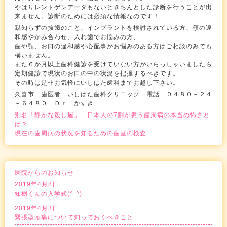
やはりレントゲンデータもないときちんとした診断を行うことが出
来ません。診断のためには必須な情報なのです！
親知らずの抜歯のこと、インプラントを検討されている方、顎の違
和感やかみ合わせ、入れ歯でお悩みの方、
歯や顎、お口の違和感や心配事がお悩みのある方はご相談のみでも
構いません。
また６か月以上歯科健診を受けていない方がいらっしゃいましたら
定期健診で現状のお口の中の状況を把握するべきです。
その時は是非お気軽にいしはた歯科までお越し下さい。
久喜市 歯医者 いしはた歯科クリニック 電話 ０４８０－２４
－６４８０ Ｄｒ かずき
別名「静かな殺し屋」 日本人の7割が患う歯周病の本当の怖さと
は？
現在の歯周病の状況を知るための歯茎の検査
医院からのお知らせ
2019年4月8日
知樹くんの入学式(^-^)
2019年4月3日
緊張型頭痛について知っておくべきこと