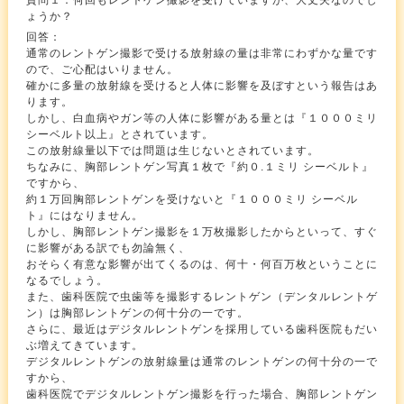
質問１：何回もレントゲン撮影を受けていますが、大丈夫なのでし
ょうか？
回答：
通常のレントゲン撮影で受ける放射線の量は非常にわずかな量です
ので、ご心配はいりません。
確かに多量の放射線を受けると人体に影響を及ぼすという報告はあ
ります。
しかし、白血病やガン等の人体に影響がある量とは『１０００ミリ
シーベルト以上』とされています。
この放射線量以下では問題は生じないとされています。
ちなみに、胸部レントゲン写真１枚で『約０.１ミリ シーベルト』
ですから、
約１万回胸部レントゲンを受けないと『１０００ミリ シーベル
ト』にはなりません。
しかし、胸部レントゲン撮影を１万枚撮影したからといって、すぐ
に影響がある訳でも勿論無く、
おそらく有意な影響が出てくるのは、何十・何百万枚ということに
なるでしょう。
また、歯科医院で虫歯等を撮影するレントゲン（デンタルレントゲ
ン）は胸部レントゲンの何十分の一です。
さらに、最近はデジタルレントゲンを採用している歯科医院もだい
ぶ増えてきています。
デジタルレントゲンの放射線量は通常のレントゲンの何十分の一で
すから、
歯科医院でデジタルレントゲン撮影を行った場合、胸部レントゲン