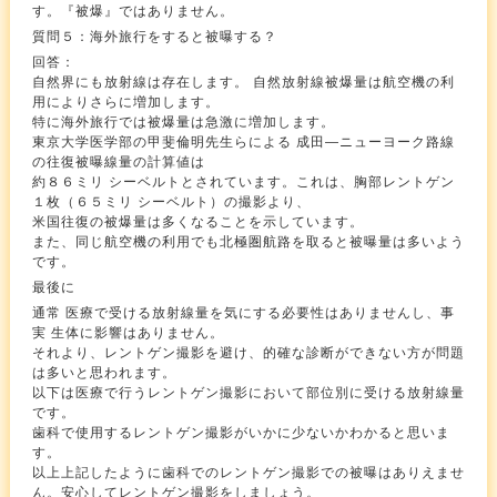
す。『被爆』ではありません。
質問５：海外旅行をすると被曝する？
回答：
自然界にも放射線は存在します。 自然放射線被爆量は航空機の利
用によりさらに増加します。
特に海外旅行では被爆量は急激に増加します。
東京大学医学部の甲斐倫明先生らによる 成田―ニューヨーク路線
の往復被曝線量の計算値は
約８６ミリ シーベルトとされています。これは、胸部レントゲン
１枚（６５ミリ シーベルト）の撮影より、
米国往復の被爆量は多くなることを示しています。
また、同じ航空機の利用でも北極圏航路を取ると被曝量は多いよう
です。
最後に
通常 医療で受ける放射線量を気にする必要性はありませんし、事
実 生体に影響はありません。
それより、レントゲン撮影を避け、的確な診断ができない方が問題
は多いと思われます。
以下は医療で行うレントゲン撮影において部位別に受ける放射線量
です。
歯科で使用するレントゲン撮影がいかに少ないかわかると思いま
す。
以上上記したように歯科でのレントゲン撮影での被曝はありえませ
ん。安心してレントゲン撮影をしましょう。