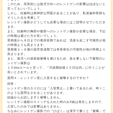
このため、現実的には胎児方向へのレントゲンの影響はほぼないと
言ってもいいでしょう。
しかし、妊娠時は精神的な問題があることがあり、私達歯科医師も
そうした点を考慮して
レントゲン撮影がどうしても必要な場合にはご説明させていただき
ます。
また、妊娠時の胸部や腹部へのレントゲン撮影が必要な場合、下記
の時期は避けた方が良いでしょう。
受精後から８日までの着床前期であれば、流産を起こす可能性が他
の時期よりも高まります。
受精後２～８週の器官形成期では奇形発生の可能性が他の時期より
高まります。
また、胎児への放射線被曝を避けるため、急を要しない下腹部のレ
ントゲン撮影は
１０dayルールと言って、『月経開始後１０日以内』に行うことが
良いとされています。
質問４：レントゲン室に入室すると被曝するのですか？
回答：
レントゲン室の入り口には『入室禁止』と書いてあるため、時々こ
のような質問をされることがあります。
結論からお話しますと被曝しません。
レントゲン撮影のスイッチを入れた時のみX線は発生しますので、
入室したのみでは影響はありません。
ちなみにレントゲン撮影での『ひばく』は漢字で書くと『被曝』で