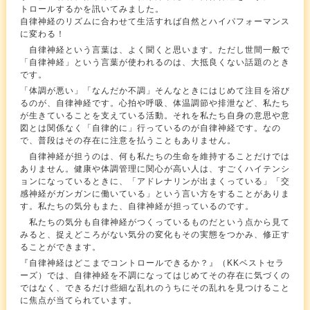
トロールするかを訊いてみました。
自律神経のリズムに合わせて生活すれば自然とハイパフォーマンス
に変わる！
自律神経という言葉は、よく聞くと思います。ただし世間一般で
「自律神経」という言葉が使われるのは、大抵良くない話題のとき
です。
「体調が悪い」「なんだか不調」そんなときにはじめて注目を浴び
るのが、自律神経です。心拍や呼吸、体温調節や排泄など、私たち
が生きていることを支えている活動。それを私たち自身の意思や意
図とは関係なく「自律的に」行っているのが自律神経です。なの
で、普段はその存在に注意を払うこともありません。
自律神経が担うのは、何も私たちの生命を維持することだけでは
ありません。健康や体調管理に関心が高い人は、すごくハイテンシ
ョンになっているときに、「アドレナリンが出まくっている」「交
感神経がガンガンに働いている」という言い方をすることがありま
す。私たちの気分もまた、自律神経が担っているのです。
私たちの気分も自律神経がつくっているものだという点から見て
みると、捉えどころがない気分の変化もその実態をつかみ、修正す
ることができます。
『自律神経はどこまでコントロールできるか？』（KKベストセラ
ーズ）では、自律神経を不調になってはじめてその存在に気づくの
ではなく、できるだけ些細な乱れのうちにその乱れを見つけること
に焦点が当てられています。