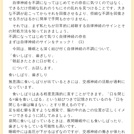
自律神経を不調になってはじめてその存在に気づくのではなく、
できるだけ些細な乱れのうちにその乱れを見つけることです。大き
な不調が起こってからそれを回復させるより、些細な不調を回復さ
せる方がはるかに簡単で手間もかかりません。
それでは、まず私たちが日常的に経験する自律神経のサインとそ
の対処方法を知っておきましょう。
不調になってはじめて気づく自律神経の存在
まずは自律神経のサインをチェック！ (1)
今回は、睡眠とも深く結び付く自律神経の不調について、
「食いしばり、歯ぎしり」
「朝起きたときに口が乾く」
について、お話します。
食いしばり、歯ぎしり
無意識に食いしばりが出ているときには、交感神経の活動が過剰に
なっています。
食いしばりはある程度意識的に直すことができます。「口を閉じ
る=歯を食いしばる」という結びつきで記憶されているのを「口を
閉じる=歯は噛まない」とすり替えるのです。
足を組む癖を直すような感覚で、脳の中のあごの位置が正しくイメ
ージできるように試してみましょう。
昼間に食いしばっているときは、夜間睡眠中にも食いしばったり、
歯ぎしりをしている可能性も高いです。
睡眠中には血圧が下がるはずなのですが、交感神経の働きが保たれ