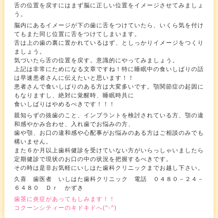
舌の位置を戻すにはまず脳に正しい位置をイメージさせてみましょ
う。
脳内にあるイメージが下の歯に舌をつけていたら、いくら気を付け
てもまた同じ位置に舌をつけてしまいます。
舌は上の歯の裏に置かれているはず、としっかりイメージをつくり
ましょう。
気づいたら舌の位置を戻す。意識的にやってみましょう。
上記は非常にためになる文章ですね！特に睡眠中の食いしばりの話
は早速患者さんに伝えたいと思います！！
患者さんで食いしばりのある方は大変多いです。顎関節症の起因に
もなりますし、絶対に覚醒時、睡眠時共に
食いしばりはやめるべきです！！！
親知らずの抜歯のこと、インプラントを検討されている方、顎の違
和感やかみ合わせ、入れ歯でお悩みの方、
歯や顎、お口の違和感や心配事がお悩みのある方はご相談のみでも
構いません。
また６か月以上歯科健診を受けていない方がいらっしゃいましたら
定期健診で現状のお口の中の状況を把握するべきです。
その時は是非お気軽にいしはた歯科クリニックまでお越し下さい。
久喜 歯医者 いしはた歯科クリニック 電話 ０４８０－２４－
６４８０ Ｄｒ かずき
歯茎に炎症があってもしみます！！
コクーンシティーのキドキドへ(^-^)