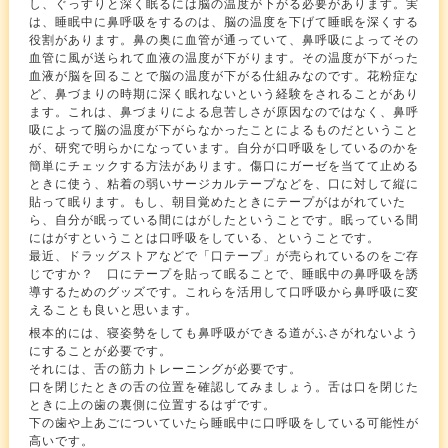
し、ぐっすりと深く眠るには脳の温度が下がる必要があります。実
は、睡眠中に鼻呼吸をするのは、脳の温度を下げて睡眠を深くする
役割があります。鼻の奥に血管が通っていて、鼻呼吸によってその
血管に風が送られて血液の温度が下がります。その温度が下がった
血液が脳を回ることで脳の温度が下がる仕組みなのです。花粉症な
ど、鼻づまりの時期に深く眠れないという経験をされることがあり
ます。これは、鼻づまりによる息苦しさが原因なのではなく、鼻呼
吸によって脳の温度が下がらなかったことによるものだということ
が、研究で明らかになっています。自分が口呼吸をしているのかを
簡単にチェックする方法があります。傷口にガーゼを当てて止める
ときに使う、粘着の弱いサージカルテープなどを、口に対して縦に
貼って眠ります。もし、朝目覚めたときにテープがはがれていた
ら、自分が眠っている間にはがしたということです。眠っている間
にはがすということは口呼吸をしている、ということです。
最近、ドラッグストアなどで「口テープ」が売られているのをご存
じですか？ 口にテープを貼って眠ることで、睡眠中の鼻呼吸を誘
導するためのグッズです。これらを活用して口呼吸から鼻呼吸に変
えることも良いと思います。
根本的には、寝姿勢をしても鼻呼吸ができる道がふさがれないよう
にすることが必要です。
それには、舌の筋力トレーニングが必要です。
口を閉じたときの舌の位置を確認してみましょう。舌は口を閉じた
ときに上の歯の裏側に位置するはずです。
下の歯や上あごについていたら睡眠中に口呼吸をしている可能性が
高いです。