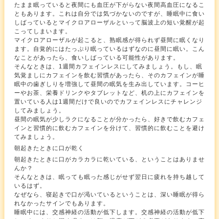
たまま眠っていると夜間にも血圧が下がらない夜間高血圧になるこ
ともあります。これは自分では気づかないのですが、睡眠中に食い
しばっているとマイクロアローザルといって脳波上の短い覚醒が起
こってしまいます。
マイクロアローザルが起こると、熟眠感が得られず昼間に眠くなり
ます。自覚的にはたっぷり眠っているはずなのに昼間に眠い。こん
なことがあったら、食いしばっている可能性があります。
そんなときは、1週間カフェインレスにしてみましょう。もし、眠
気覚ましにカフェインを飲む習慣があったら、そのカフェインが睡
眠中の歯ぎしりを増強して昼間の眠気を生み出しています。コーヒ
ーやお茶、栄養ドリンクやタブレットなど、机の上にカフェインを
置いている人は1週間だけで良いのでカフェインレスにチャレンジ
してみましょう。
昼間の眠気が少しラクになることが分かったら、好きで飲むカフェ
インと習慣的に飲むカフェインを分けて、習慣的に飲むことを避け
てみましょう。
朝起きたときに口が乾く
朝起きたときに口がカラカラに乾いている、ということはありませ
んか？
そんなときは、眠っても眠った感じがせず翌日に疲れを持ち越して
いるはず。
なぜなら、寝起きで口が渇いているということは、深い睡眠が得ら
れなかったサインでもあります。
睡眠中には、交感神経の活動が低下します。交感神経の活動が低下