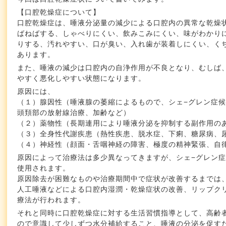
【口腔乾燥症について】
口腔乾燥症は、唾液分泌量の減少による口腔内の異常な乾燥
ばねばする、しゃべりにくい、飲みこみにくい、味がわかり
りする、汚れやすい、口が臭い、入れ歯が装着しにくい、く
あります。
また、唾液の減少は口腔内の自浄作用が不良となり、むしば
やすく悪化しやすい状態になります。
原因には、
（１）腺因性（唾液腺の萎縮によるもので、シェ−グレン症
頭頚部の放射線治療、加齢など）
（２）薬物性（長期連用により唾液分泌を抑制する副作用の
（３）全身性代謝疾患（熱性疾患、脱水症、下痢、糖尿病、
（４）神経性（顔面・舌咽神経の障害、極度の精神緊張、自
原因によって治療法は多少異なってきますが、シェ−グレン
使用されます。
原因除去が困難なものや治療期間中で症状が改善するまでは
人工唾液などによる口腔内湿潤・乾燥症状の改善、リップク
療法が行われます。
それと同時に口腔乾燥症に対する生活習慣指導として、高齢
ので意識して少しずつ水分補給すること、唾液の分泌を促す