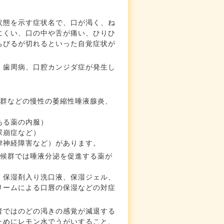
状態を示す症状名で、口が渇く、ね
にくい、口の中や舌が痛い、ひりひ
ちびるが切れるといった自覚症状が
、歯周病、口腔カンジダ症が発生し
候群などの慢性の萎縮性唾液腺炎、
ある薬の内服）
尿崩症など）
律神経障害など）があります。
症候群では唾液分泌を促進する薬が
、保湿剤入り洗口液、保湿ジェル、
リームによる口唇の保湿などの対症
者ではのどの渇きの感覚が減退する
ためにレモン水でうがいすること、