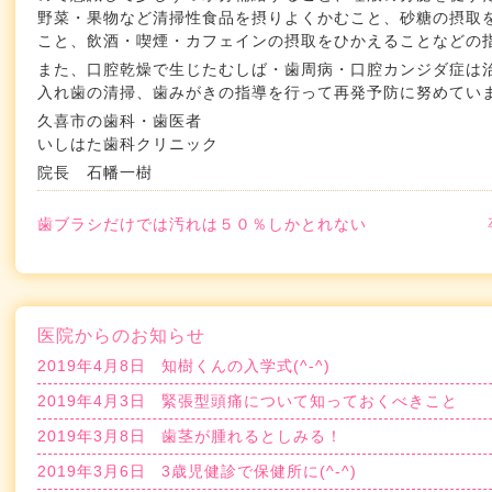
野菜・果物など清掃性食品を摂りよくかむこと、砂糖の摂取
こと、飲酒・喫煙・カフェインの摂取をひかえることなどの
また、口腔乾燥で生じたむしば・歯周病・口腔カンジダ症は
入れ歯の清掃、歯みがきの指導を行って再発予防に努めてい
久喜市の歯科・歯医者
いしはた歯科クリニック
院長 石幡一樹
歯ブラシだけでは汚れは５０％しかとれない
医院からのお知らせ
2019年4月8日
知樹くんの入学式(^-^)
2019年4月3日
緊張型頭痛について知っておくべきこと
2019年3月8日
歯茎が腫れるとしみる！
2019年3月6日
3歳児健診で保健所に(^-^)