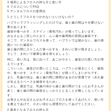
3.場所によるフロスの持ち方と使い方
4.フロスについてFAQ
5.デンタルフロスの使用法
1.どうしてフロスをつかわないといけないの？
ハブラシでブラッシングしただけでは、歯と歯の間は十分磨けない
事があります。
歯垢や食べかす、ステイン（着色汚れ）が残ってしまいます。
みなさんもご存じのとおり、ムシ歯や歯周病の原因は歯垢です。
そこで、デンタルフロスを使って、ハブラシでは届かない、歯の側
面についた歯垢や、
歯と歯の間に入りこんだ食べかすを、きれいに取り除きましょう。
そして、きれいで健康な歯を保ちましょう。
特に、若い方は、昔に比べて、あごが小さく、歯並びの悪い方が増
えています。
こういった、歯並びが悪いところは、ハブラシが届きにくく、歯垢
や、食べかす、ステイン（着色汚れ）が残ってしまいがちです。
また、乳歯の頃は、歯と歯の間に隙間があるのが普通です（永久歯
が生えるスペースを確保するため）。
しかし、最近では、乳歯の頃から歯と歯の間がつまったお子さんが
多く、歯と歯の間の歯垢をしっかりととることが難しくなっていま
す。
お母さんやお父さんがお子さんにフロスを使ってあげたり、使い方
を教えてあげて、小さい頃から習慣付けしてあげてください。
2.基本となるフロスの持ち方