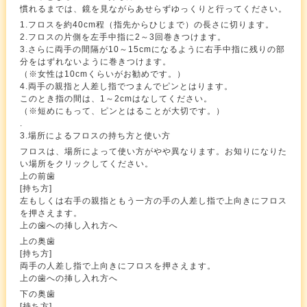
慣れるまでは、鏡を見ながらあせらずゆっくりと行ってください。
1.フロスを約40cm程（指先からひじまで）の長さに切ります。
2.フロスの片側を左手中指に2～3回巻きつけます。
3.さらに両手の間隔が10～15cmになるように右手中指に残りの部
分をはずれないように巻きつけます。
（※女性は10cmくらいがお勧めです。）
4.両手の親指と人差し指でつまんでピンとはります。
このとき指の間は、1～2cmはなしてください。
（※短めにもって、ピンとはることが大切です。）
.
3.場所によるフロスの持ち方と使い方
フロスは、場所によって使い方がやや異なります。お知りになりた
い場所をクリックしてください。
上の前歯
[持ち方]
左もしくは右手の親指ともう一方の手の人差し指で上向きにフロス
を押さえます。
上の歯への挿し入れ方へ
上の奥歯
[持ち方]
両手の人差し指で上向きにフロスを押さえます。
上の歯への挿し入れ方へ
下の奥歯
[持ち方]