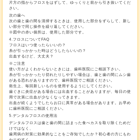
片方の指からフロスをはずして、ゆっくりと前から引き抜いてくだ
さい。
次の歯へ
次の歯と歯の間を清掃するときは、使用した部分をずらして、新し
い部分で同じ操作を繰り返してください。
※図中の赤い個所は、使用した部分です。
4.フロスについてFAQ
フロスはいつ使ったらいいの？
糸が引っかかった時はどうしたらいいの？
出血するけど、大丈夫？
※ご注意
使い方がよくわからないときには、歯科医院にご相談下さい。
糸が引っかかったり切れたりしやすい場合は、歯と歯の間にムシ歯
がある恐れがありますので、歯科医院でご相談ください。
衛生上、毎回新しいものを使用するようにしてください。
歯ぐきに炎症がある場合には出血することがありますが、毎日の使
用で次第に出血が少なくなってきます。
出血が続くようでしたらお口に異常がある場合があります。お早め
に歯科医院にご相談ください。
5.デンタルフロスの使用法
デンタルフロスは歯と歯の間に詰まった食べカスを取り除くためだ
けではなく、
歯周病の対策に効果的なことをご存知でしたか？初心者の方にもわ
かりやすく