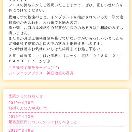
フロスの持ち方からご説明いたしますので、ぜひ、正しい使い方を
身につけてください。
親知らずの抜歯のこと、インプラントを検討されている方、顎の違
和感やかみ合わせ、入れ歯でお悩みの方、
歯や顎、お口の違和感や心配事がお悩みのある方はご相談のみでも
構いません。
また６か月以上歯科健診を受けていない方がいらっしゃいましたら
定期健診で現状のお口の中の状況を把握するべきです。
その時は是非お気軽にいしはた歯科までお越し下さい。
久喜 歯医者 いしはた歯科クリニック 電話 ０４８０－２４－
６４８０ Ｄｒ かずき
二日連続で家族サービス(^-^)
ジロソニックプラス 神経治療の器具
医院からのお知らせ
2019年4月8日
知樹くんの入学式(^-^)
2019年4月3日
緊張型頭痛について知っておくべきこと
2019年3月8日