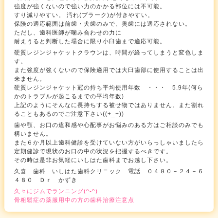
強度が強くないので強い力のかかる部位には不可能。
すり減りやすい。 汚れ(プラーク)が付きやすい。
保険の適応範囲は前歯・犬歯のみで、奥歯には適応されない。
ただし、歯科医師が噛み合わせの力に
耐えうると判断した場合に限り小臼歯まで適応可能。
硬質レジンジャケットクラウンは、時間が経ってしまうと変色しま
す。
また強度が強くないので保険適用では大臼歯部に使用することは出
来ません。
硬質レジンジャケット冠の持ち平均使用年数 ・・・ 5.9年(何ら
かのトラブルが起こるまでの平均年数)
上記のようにそんなに長持ちする被せ物ではありません。また割れ
ることもあるのでご注意下さい((+_+))
歯や顎、お口の違和感や心配事がお悩みのある方はご相談のみでも
構いません。
また６か月以上歯科健診を受けていない方がいらっしゃいましたら
定期健診で現状のお口の中の状況を把握するべきです。
その時は是非お気軽にいしはた歯科までお越し下さい。
久喜 歯科 いしはた歯科クリニック 電話 ０４８０－２４－６
４８０ Ｄｒ かずき
久々にジムでランニング(^-^)
骨粗鬆症の薬服用中の方の歯科治療注意点