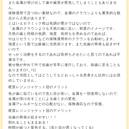
また金属が溶け出して歯や歯茎が変色してしまうこともありませ
ん。
保険適用で且つ白い素材なので、金属のクラウンよりも審美的な観
点から人気があります。
とはいえセラミック程は色調が豊かではないので、
「金属のクラウンよりも天然の歯に近い」程度のイメージです。
天然の歯と同様の色調、強度 長持ちを求めるのであれば、
やはりセラミックなどの保険適用外のクラウンをお勧めします。
強度という面では銀歯に当然劣ります。また虫歯の再発も起きやす
いので
せっかく治療をするのであれば長持ちさせたいと思うのであれば不
適当です。
被せ物が外れて中で虫歯が非常に進行しており、抜歯に至ることも
あります((+_+))
なので当院としてはどうしてもとおっしゃる患者さん以外にはお奨
めしていません。
硬質レジンジャケット冠のメリット
色が歯に似ているので見た目が良い。金属を一切使用しないので、
金属が溶け出すことによる歯ぐきの変色、
金属アレルギーなどの心配がない。保険適応なので安価。
硬質レジンジャケット冠のデメリット
虫歯の再発が起きやすい！！
割れることもままある！
時間が経つと変色する。(見た目が悪くなってくる)