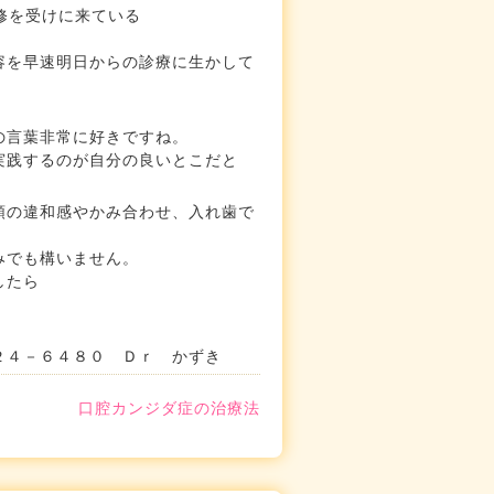
修を受けに来ている
。
容を早速明日からの診療に生かして
の言葉非常に好きですね。
実践するのが自分の良いとこだと
顎の違和感やかみ合わせ、入れ歯で
みでも構いません。
したら
２４－６４８０ Ｄｒ かずき
口腔カンジダ症の治療法