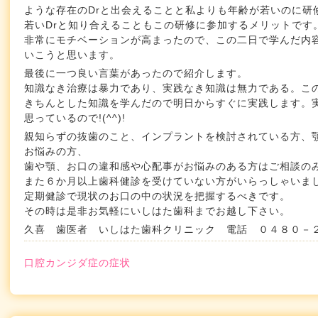
ような存在のDrと出会えることと私よりも年齢が若いのに研
若いDrと知り合えることもこの研修に参加するメリットです
非常にモチベーションが高まったので、この二日で学んだ内
いこうと思います。
最後に一つ良い言葉があったので紹介します。
知識なき治療は暴力であり、実践なき知識は無力である。こ
きちんとした知識を学んだので明日からすぐに実践します。
思っているので!(^^)!
親知らずの抜歯のこと、インプラントを検討されている方、
お悩みの方、
歯や顎、お口の違和感や心配事がお悩みのある方はご相談の
また６か月以上歯科健診を受けていない方がいらっしゃいま
定期健診で現状のお口の中の状況を把握するべきです。
その時は是非お気軽にいしはた歯科までお越し下さい。
久喜 歯医者 いしはた歯科クリニック 電話 ０４８０－
口腔カンジダ症の症状