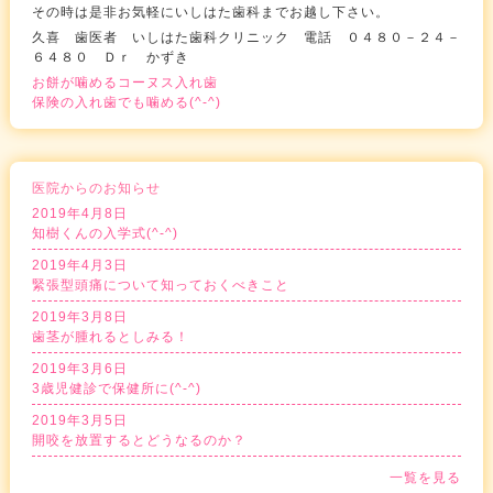
その時は是非お気軽にいしはた歯科までお越し下さい。
久喜 歯医者 いしはた歯科クリニック 電話 ０４８０－２４－
６４８０ Ｄｒ かずき
お餅が噛めるコーヌス入れ歯
保険の入れ歯でも噛める(^-^)
医院からのお知らせ
2019年4月8日
知樹くんの入学式(^-^)
2019年4月3日
緊張型頭痛について知っておくべきこと
2019年3月8日
歯茎が腫れるとしみる！
2019年3月6日
3歳児健診で保健所に(^-^)
2019年3月5日
開咬を放置するとどうなるのか？
一覧を見る