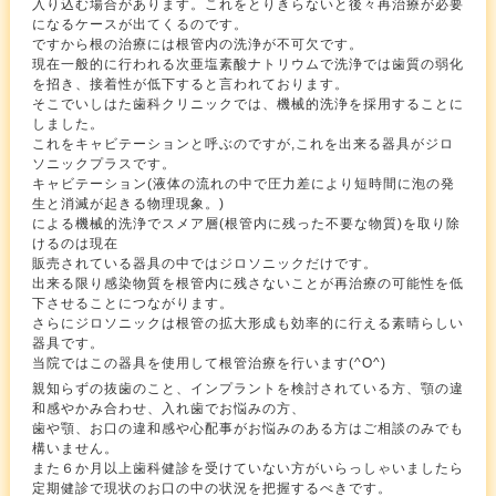
入り込む場合があります。これをとりきらないと後々再治療が必要
になるケースが出てくるのです。
ですから根の治療には根管内の洗浄が不可欠です。
現在一般的に行われる次亜塩素酸ナトリウムで洗浄では歯質の弱化
を招き、接着性が低下すると言われております。
そこでいしはた歯科クリニックでは、機械的洗浄を採用することに
しました。
これをキャビテーションと呼ぶのですが,これを出来る器具がジロ
ソニックプラスです。
キャビテーション(液体の流れの中で圧力差により短時間に泡の発
生と消滅が起きる物理現象。)
による機械的洗浄でスメア層(根管内に残った不要な物質)を取り除
けるのは現在
販売されている器具の中ではジロソニックだけです。
出来る限り感染物質を根管内に残さないことが再治療の可能性を低
下させることにつながります。
さらにジロソニックは根管の拡大形成も効率的に行える素晴らしい
器具です。
当院ではこの器具を使用して根管治療を行います(^O^)
親知らずの抜歯のこと、インプラントを検討されている方、顎の違
和感やかみ合わせ、入れ歯でお悩みの方、
歯や顎、お口の違和感や心配事がお悩みのある方はご相談のみでも
構いません。
また６か月以上歯科健診を受けていない方がいらっしゃいましたら
定期健診で現状のお口の中の状況を把握するべきです。