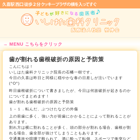
MENU こちらをクリック
歯が割れる歯根破折の原因と予防策
こんにちは！
いしはた歯科クリニック院長の石幡一樹です。
今日の久喜は昨日と同様に穏やかな春の日差しが注いでいます
(^O^)
昨日歯根破折について書きましたが、今日は何故破折が起きるのか
についてまとめます！
歯が割れる歯根破折の原因と予防策
１－１．転んだ、ぶつけたなどの外傷
上の前歯に多く、強い力が前歯にかかることによって割れることが
あります。
割れ方は横に割れることが多く、頭の部分が割れる場合、歯根が割
れる場合、歯全部が抜けてしまうこともあります。
交通事故や喧嘩で殴られて、酒に酔って転倒、スポーツで衝突など