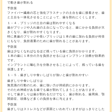
で動き歯が割れる
予防策
ファイバー繊維の芯と強化プラスチックの土台を歯に接着させ、歯
と土台を一体化させることによって、歯を割れにくくします。
１－４．ブリッジの土台の歯は割れやすくなる
歯がブリッジや入れ歯の土台になっていると、歯にかかる負担が大
きくなり、歯が割れやすくなります。
特に奥歯のブリッジや長いブリッジは１本の歯に加わる負担が何倍
にもなり、負担過重のために歯が割れることがあります。
予防策
歯は少なくなればなるほど残っている歯に負担がかかります。
１本の歯に１本分の力を負担させるにはインプラント治療が効果的
です。
インプラントに噛む力を分散させることによって、残っている歯を
保護します。
１－５．歯ぎしりや食いしばりが強いと歯が割れやすい
歯ぎしりや食いしばりは
無意識の行動のため、歯に強い力が持続的にかかります。
そのため神経がある歯でも歯が割れてしまうことがあります。
そして歯ぎしりは歯が割れるだけでなく、歯が削れる、歯周病、顎
関節症、頭痛など多くの負担を体に与えます。
予防策
歯ぎしりはストレスなどが原因といわれていますがはっきりとした