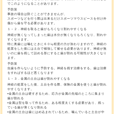
でこのようになることがあります。
予防策
事故の場合は防ぐことができませんが、
スポーツなどを行う際は出来るだけスポーツマウスピースを付け外
傷から歯を守る必要があります。
１－２．神経を取ると歯がもろくなり割れやすくなる
神経が無くなってしまった歯は水分が無くなりもろくなり、割れや
すくなります。
特に奥歯には噛むときに６０㎏程度の力が加わりますので、神経の
処置をした後には土台で補強して被せる必要があります。神経が無
いのに歯を残して詰める形にすると歯が割れる可能性が大きくなり
ます。
予防策
虫歯を作らないように予防する。神経を残す治療をする。歯は治療
をすればするほど悪くなります
１－３．金属の土台は歯が割れやすくなる
神経の処置をした後、土台を作る際、保険の金属を使うと歯が割れ
やすくなります。
•金属の土台は硬すぎるため、応力が金属の先端のところに集まり
歯が割れる
•金属は型を取って作るため、ある程度太くする必要があり、残っ
ている歯が薄くなり割れる
•金属の土台は歯にはめ込まれているため、噛んでいると土台が中