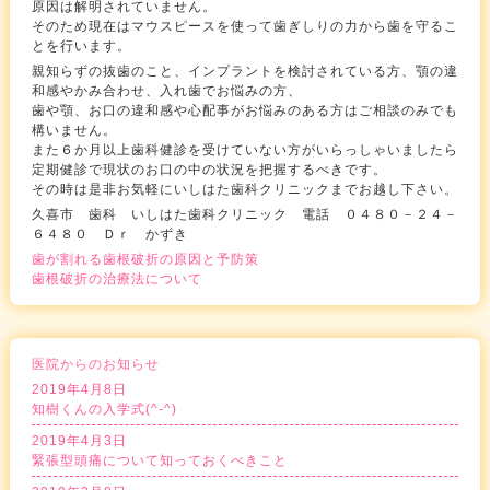
原因は解明されていません。
そのため現在はマウスピースを使って歯ぎしりの力から歯を守るこ
とを行います。
親知らずの抜歯のこと、インプラントを検討されている方、顎の違
和感やかみ合わせ、入れ歯でお悩みの方、
歯や顎、お口の違和感や心配事がお悩みのある方はご相談のみでも
構いません。
また６か月以上歯科健診を受けていない方がいらっしゃいましたら
定期健診で現状のお口の中の状況を把握するべきです。
その時は是非お気軽にいしはた歯科クリニックまでお越し下さい。
久喜市 歯科 いしはた歯科クリニック 電話 ０４８０－２４－
６４８０ Ｄｒ かずき
歯が割れる歯根破折の原因と予防策
歯根破折の治療法について
医院からのお知らせ
2019年4月8日
知樹くんの入学式(^-^)
2019年4月3日
緊張型頭痛について知っておくべきこと