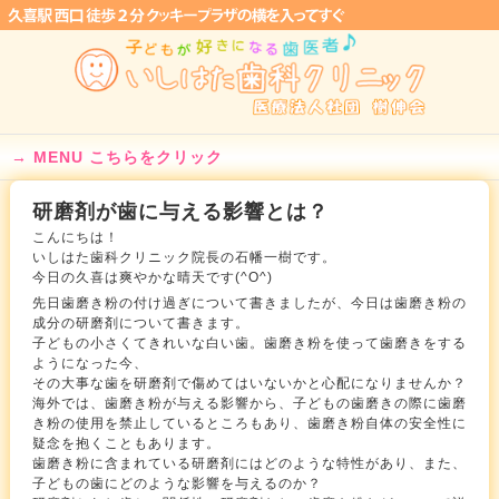
MENU こちらをクリック
研磨剤が歯に与える影響とは？
こんにちは！
いしはた歯科クリニック院長の石幡一樹です。
今日の久喜は爽やかな晴天です(^O^)
先日歯磨き粉の付け過ぎについて書きましたが、今日は歯磨き粉の
成分の研磨剤について書きます。
子どもの小さくてきれいな白い歯。歯磨き粉を使って歯磨きをする
ようになった今、
その大事な歯を研磨剤で傷めてはいないかと心配になりませんか？
海外では、歯磨き粉が与える影響から、子どもの歯磨きの際に歯磨
き粉の使用を禁止しているところもあり、歯磨き粉自体の安全性に
疑念を抱くこともあります。
歯磨き粉に含まれている研磨剤にはどのような特性があり、また、
子どもの歯にどのような影響を与えるのか？