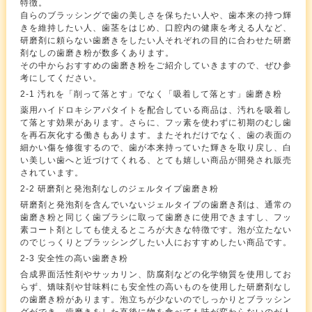
特徴。
自らのブラッシングで歯の美しさを保ちたい人や、歯本来の持つ輝
きを維持したい人、歯茎をはじめ、口腔内の健康を考える人など、
研磨剤に頼らない歯磨きをしたい人それぞれの目的に合わせた研磨
剤なしの歯磨き粉が数多くあります。
その中からおすすめの歯磨き粉をご紹介していきますので、ぜひ参
考にしてください。
2-1 汚れを「削って落とす」でなく「吸着して落とす」歯磨き粉
薬用ハイドロキシアパタイトを配合している商品は、汚れを吸着し
て落とす効果があります。さらに、フッ素を使わずに初期のむし歯
を再石灰化する働きもあります。またそれだけでなく、歯の表面の
細かい傷を修復するので、歯が本来持っていた輝きを取り戻し、白
い美しい歯へと近づけてくれる、とても嬉しい商品が開発され販売
されています。
2-2 研磨剤と発泡剤なしのジェルタイプ歯磨き粉
研磨剤と発泡剤を含んでいないジェルタイプの歯磨き剤は、通常の
歯磨き粉と同じく歯ブラシに取って歯磨きに使用できますし、フッ
素コート剤としても使えるところが大きな特徴です。泡が立たない
のでじっくりとブラッシングしたい人におすすめしたい商品です。
2-3 安全性の高い歯磨き粉
合成界面活性剤やサッカリン、防腐剤などの化学物質を使用してお
らず、矯味剤や甘味料にも安全性の高いものを使用した研磨剤なし
の歯磨き粉があります。泡立ちが少ないのでしっかりとブラッシン