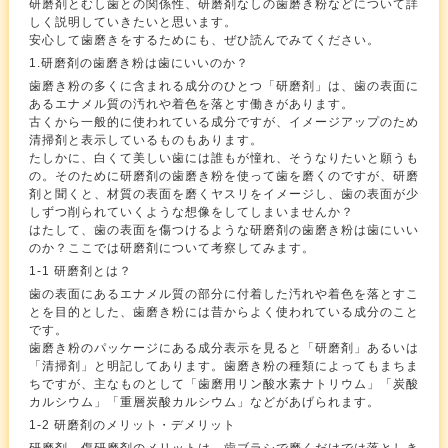
研磨剤とむし歯との関係性、研磨剤なしの歯磨き粉などについて詳
しく説明していきたいと思います。
安心して歯磨きをするためにも、ぜひ読んでみてください。
1.研磨剤の歯磨き粉は歯にいいのか？
歯磨き粉の多くに含まれる成分のひとつ「研磨剤」は、歯の表面に
あるエナメル質の汚れや着色を落とす働きがあります。
古くから一般的に使われている成分ですが、イメージアップのため
清掃剤と表示しているものもあります。
たしかに、白くて美しい歯には誰もが憧れ、そうなりたいと願うも
の。そのために研磨剤の歯磨き粉を使って歯を磨くのですが、研磨
剤と聞くと、材質の表面を磨くヤスリをイメージし、歯の表面が少
しずつ削られていくような想像をしてしまいませんか？
はたして、歯の表面を傷つけるような研磨剤の歯磨き粉は歯にいい
のか？ここでは研磨剤について考察してみます。
1-1 研磨剤とは？
歯の表面にあるエナメル質の部分に付着した汚れや着色を落とすこ
とを目的とした、歯磨き粉には昔からよく使われている成分のこと
です。
歯磨き粉のパッケージにある成分表示を見ると「研磨剤」あるいは
「清掃剤」と明記してあります。歯磨き粉の種類によってもまちま
ちですが、主なものとして「歯磨用リン酸水素ナトリウム」「炭酸
カルシウム」「重層炭酸カルシウム」などがあげられます。
1-2 研磨剤のメリット・デメリット