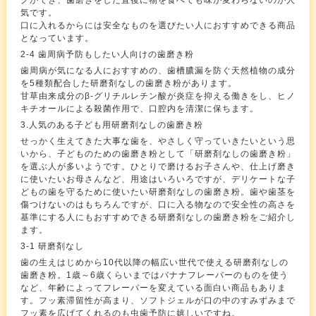
グができ、歯磨きをした直後に物を食べても味が変わらないのが人
気です。
口に入れるからには安全なものを選びたい人におすすめできる商品
となっています。
2-4 歯周病予防もしたい人向けの歯磨き粉
歯周病が気になる人におすすめの、歯槽膿漏を防ぐ天然植物の成分
を5種類配合した研磨剤なしの歯磨き粉があります。
甘草由来成分のβ-グリチルレチン酸が炎症を抑える働きをし、ヒノ
キチオールによる殺菌作用で、口腔内を清潔に保ちます。
3.人気のある子ども用研磨剤なしの歯磨き粉
せっかく生えてきた大事な歯を、やさしく守っていきたいという思
いから、子どものための歯磨き粉として「研磨剤なしの歯磨き粉」
を選ぶ人が多いようです。ひとりで磨けるお子さんや、仕上げ磨き
に使いたいお母さんなど、用途はいろいろですが、デリケートな子
どもの歯を守るために使いたい研磨剤なしの歯磨き粉。歯や歯茎を
傷つけないのはもちろんですが、口に入る物なので安全性の高さを
基準にする人にもおすすめできる研磨剤なしの歯磨き粉をご紹介し
ます。
3-1 研磨剤なし
歯の生えはじめから10代以降の幅広い世代で使える研磨剤なしの
歯磨き粉。1歳～6歳くらいまではバナナフレーバーのものを使う
など、年齢によってフレーバーを変えている面白い商品もありま
す。フッ素滞留性が高まり、ソフトジェルが口の中のすみずみまで
フッ素を広げてくれるのも虫歯予防に嬉しいですね。