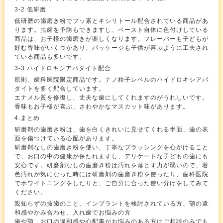
3-2 低研磨
低研磨の歯磨き粉でフッ素とキシリトール配合されている商品があ
ります。虫歯を予防もできますし、ペースト自体に色付けしている
商品は、お子様の歯磨きが楽しくなります。フレーバーも子どもが
好む香味がいくつかあり、パッケージも子供が喜ぶように工夫され
ている商品も多いです。
3-3 ハイドロキシアパタイト配合
原則、歯科医院限定商品です。ナノ粒子レベルのハイドロキシアパ
タイトを多く配合しています。
エナメル質を修復し、丈夫な歯にしてくれますのがうれしいです。
香味もお子様が喜ぶ、さわやかなマスカット味があります。
4.まとめ
研磨剤の歯磨き粉は、歯を白くきれいに見せてくれる半面、歯の表
面を傷つけている心配があります。
研磨剤なしの歯磨き粉を使い、丁寧なブラッシングを心がけること
で、お口の中の健康が保たれますし、デリケートな子どもの歯にも
安心です。研磨剤なしの歯磨き粉は汚れを落とす力が弱いので、着
色汚れが気になった時には研磨剤の歯磨き粉を使ったり、歯科医院
でホワイトニングをしたりと、ご自分に合った使い分けをしてみて
ください。
親知らずの抜歯のこと、インプラントを検討されている方、顎の違
和感やかみ合わせ、入れ歯でお悩みの方
歯や顎、お口の違和感や心配事がお悩みのある方はご相談のみでも