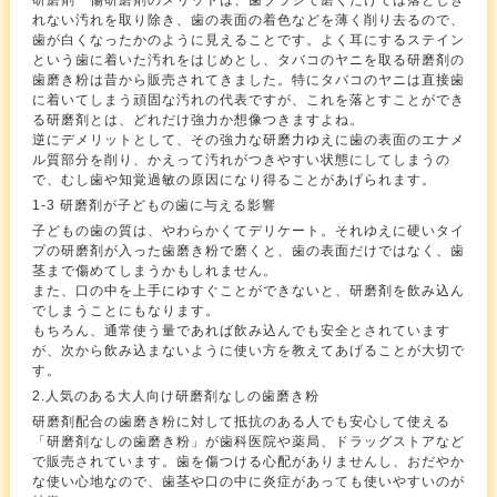
研磨剤 傷研磨剤のメリットは、歯ブラシで磨くだけでは落としき
れない汚れを取り除き、歯の表面の着色などを薄く削り去るので、
歯が白くなったかのように見えることです。よく耳にするステイン
という歯に着いた汚れをはじめとし、タバコのヤニを取る研磨剤の
歯磨き粉は昔から販売されてきました。特にタバコのヤニは直接歯
に着いてしまう頑固な汚れの代表ですが、これを落とすことができ
る研磨剤とは、どれだけ強力か想像つきますよね。
逆にデメリットとして、その強力な研磨力ゆえに歯の表面のエナメ
ル質部分を削り、かえって汚れがつきやすい状態にしてしまうの
で、むし歯や知覚過敏の原因になり得ることがあげられます。
1-3 研磨剤が子どもの歯に与える影響
子どもの歯の質は、やわらかくてデリケート。それゆえに硬いタイ
プの研磨剤が入った歯磨き粉で磨くと、歯の表面だけではなく、歯
茎まで傷めてしまうかもしれません。
また、口の中を上手にゆすぐことができないと、研磨剤を飲み込ん
でしまうことにもなります。
もちろん、通常使う量であれば飲み込んでも安全とされています
が、次から飲み込まないように使い方を教えてあげることが大切で
す。
2.人気のある大人向け研磨剤なしの歯磨き粉
研磨剤配合の歯磨き粉に対して抵抗のある人でも安心して使える
「研磨剤なしの歯磨き粉」が歯科医院や薬局、ドラッグストアなど
で販売されています。歯を傷つける心配がありませんし、おだやか
な使い心地なので、歯茎や口の中に炎症があっても使いやすいのが