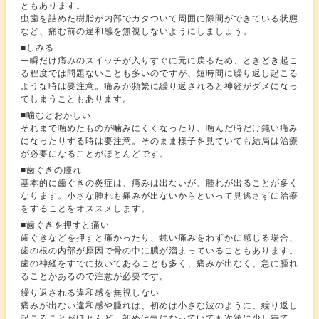
ともあります。
虫歯を詰めた樹脂が内部でガタついて周囲に隙間ができている状態
など、痛む前の違和感を無視しないようにしましょう。
■しみる
一瞬だけ痛みのスイッチが入りすぐに元に戻るため、ときどき起こ
る程度では問題ないことも多いのですが、短時間に繰り返し起こる
ような時は要注意。痛みが頻繁に繰り返されると神経がダメになっ
てしまうこともあります。
■噛むとおかしい
それまで噛めたものが噛みにくくなったり、噛んだ時だけ鈍い痛み
になったりする時は要注意。そのまま様子を見ていても結局は治療
が必要になることがほとんどです。
■歯ぐきの腫れ
基本的に歯ぐきの炎症は、痛みは出ないが、腫れが出ることが多く
なります。小さな腫れも痛みが出ないからといって見逃さずに治療
をすることをオススメします。
■歯ぐきを押すと痛い
歯ぐきなどを押すと痛かったり、鈍い痛みをわずかに感じる場合、
歯の根の内部が原因で骨の中に膿が溜まっていることもあります。
歯の神経をすでに抜いてあることも多く、痛みが出なく、急に腫れ
ることがあるので注意が必要です。
繰り返される違和感を無視しない
痛みが出ない違和感や腫れは、初めは小さな波のように、繰り返し
起こることがほとんど。初めは気になっていても次第に少し待て