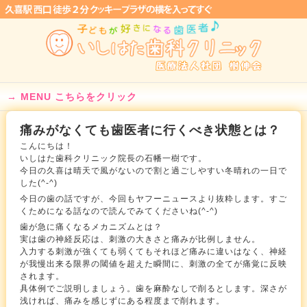
MENU こちらをクリック
痛みがなくても歯医者に行くべき状態とは？
こんにちは！
いしはた歯科クリニック院長の石幡一樹です。
今日の久喜は晴天で風がないので割と過ごしやすい冬晴れの一日で
した(^-^)
今日の歯の話ですが、今回もヤフーニュースより抜粋します。すご
くためになる話なので読んでみてくださいね(^-^)
歯が急に痛くなるメカニズムとは？
実は歯の神経反応は、刺激の大きさと痛みが比例しません。
入力する刺激が強くても弱くてもそれほど痛みに違いはなく、神経
が我慢出来る限界の閾値を超えた瞬間に、刺激の全てが痛覚に反映
されます。
具体例でご説明しましょう。歯を麻酔なしで削るとします。深さが
浅ければ、痛みを感じずにある程度まで削れます。