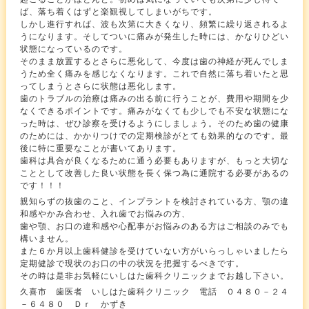
ば、落ち着くはずと楽観視してしまいがちです。
しかし進行すれば、波も次第に大きくなり、頻繁に繰り返されるよ
うになります。そしてついに痛みが発生した時には、かなりひどい
状態になっているのです。
そのまま放置するとさらに悪化して、今度は歯の神経が死んでしま
うため全く痛みを感じなくなります。これで自然に落ち着いたと思
ってしまうとさらに状態は悪化します。
歯のトラブルの治療は痛みの出る前に行うことが、費用や期間を少
なくできるポイントです。痛みがなくても少しでも不安な状態にな
った時は、ぜひ診察を受けるようにしましょう。そのため歯の健康
のためには、かかりつけでの定期検診がとても効果的なのです。最
後に特に重要なことが書いてあります。
歯科は具合が良くなるために通う必要もありますが、もっと大切な
こととして改善した良い状態を長く保つ為に通院する必要があるの
です！！！
親知らずの抜歯のこと、インプラントを検討されている方、顎の違
和感やかみ合わせ、入れ歯でお悩みの方、
歯や顎、お口の違和感や心配事がお悩みのある方はご相談のみでも
構いません。
また６か月以上歯科健診を受けていない方がいらっしゃいましたら
定期健診で現状のお口の中の状況を把握するべきです。
その時は是非お気軽にいしはた歯科クリニックまでお越し下さい。
久喜市 歯医者 いしはた歯科クリニック 電話 ０４８０－２４
－６４８０ Ｄｒ かずき